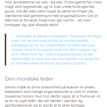
hvor produkterne var nok i sig selv. Forbrugerne har mere
magt end nogensinde, og vil man vinde forbrugernes
gunst, må der ikke være noget at sætte en finger på.
Værdierne skal gennemsyre hele organisationen. Det er
ikke nok at fortælle, hvad man går ind for – alt man
foretager sig, skal afspejle dette.
– Markedet er blevet transparent. Forbrugerne følger
med i alt og kan med ét klik på sociale medier
ødelægge alt for en virksomhed. Vil man være på
forkant med forbrugeren, som har fået magten, og
som oftest ikke har tillid til organisationer, er det
nødvendigt at have styr på sine værdier og sørge for
at efterleve dem, forklarer Soulaima Gourani.
Den moralske leder
Denne måde at drive virksomhed på kræver en anden
ledelsesstil end mange organisationer er vant til, mener
Soulaima Goirani. Hun tror derfor også, at vi fremover vil
se en ny type leder, der tør tænke i værdier og
samfundsansvar og er styret af et etisk kompas.