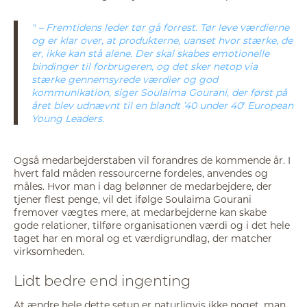
– Fremtidens leder tør gå forrest. Tør leve værdierne
og er klar over, at produkterne, uanset hvor stærke, de
er, ikke kan stå alene. Der skal skabes emotionelle
bindinger til forbrugeren, og det sker netop via
stærke gennemsyrede værdier og god
kommunikation, siger Soulaima Gourani, der først på
året blev udnævnt til en blandt ’40 under 40′ European
Young Leaders.
Også medarbejderstaben vil forandres de kommende år. I
hvert fald måden ressourcerne fordeles, anvendes og
måles. Hvor man i dag belønner de medarbejdere, der
tjener flest penge, vil det ifølge Soulaima Gourani
fremover vægtes mere, at medarbejderne kan skabe
gode relationer, tilføre organisationen værdi og i det hele
taget har en moral og et værdigrundlag, der matcher
virksomheden.
Lidt bedre end ingenting
At ændre hele dette setup er naturligvis ikke noget, man