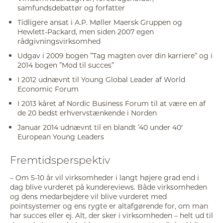
samfundsdebattør og forfatter
Tidligere ansat i A.P. Møller Maersk Gruppen og
Hewlett-Packard, men siden 2007 egen
rådgivningsvirksomhed
Udgav i 2009 bogen ”Tag magten over din karriere” og i
2014 bogen ”Mod til succes”
I 2012 udnævnt til Young Global Leader af World
Economic Forum
I 2013 kåret af Nordic Business Forum til at være en af
de 20 bedst erhvervstænkende i Norden
Januar 2014 udnævnt til en blandt ’40 under 40′
European Young Leaders
Fremtidsperspektiv
– Om 5-10 år vil virksomheder i langt højere grad end i
dag blive vurderet på kundereviews. Både virksomheden
og dens medarbejdere vil blive vurderet med
pointsystemer og ens rygte er altafgørende for, om man
har succes eller ej. Alt, der sker i virksomheden – helt ud til