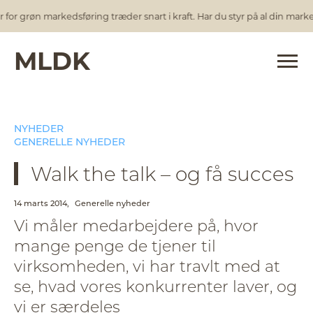
r grøn markedsføring træder snart i kraft. Har du styr på al din markeds
MLDK
NYHEDER
GENERELLE NYHEDER
Walk the talk – og få succes
14 marts 2014,
Generelle nyheder
Vi måler medarbejdere på, hvor
mange penge de tjener til
virksomheden, vi har travlt med at
se, hvad vores konkurrenter laver, og
vi er særdeles