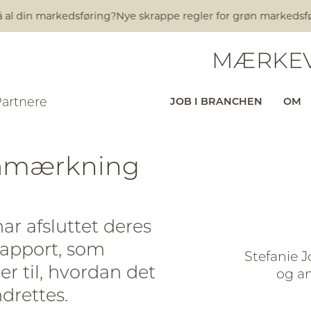
l din markedsføring?
Nye skrappe regler for grøn markedsføring
MÆRKEV
Partnere
JOB I BRANCHEN
OM
mamærkning
r afsluttet deres
 rapport, som
Stefanie J
r til, hvordan det
og a
rettes.