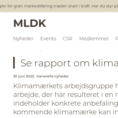
for grøn markedsføring træder snart i kraft. Har du styr på a
MLDK
Nyheder
Events
CSR
Medlemmer
NYHEDER
GENERELLE NYHEDER
Se rapport om kli
30 juni 2023,
Generelle nyheder
Klimamærkets arbejdsgruppe ha
arbejde, der har resulteret i en
indeholder konkrete anbefalinge
kommende klimamærke kan ind