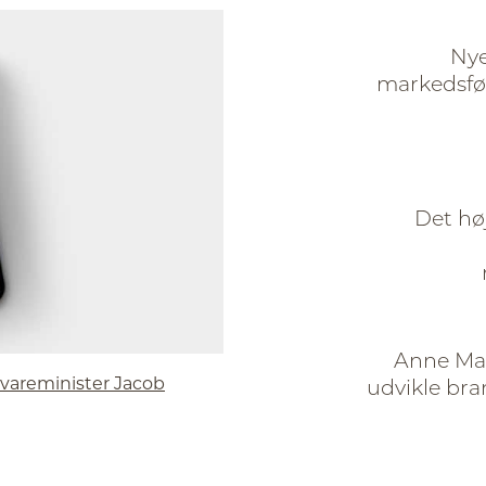
Nye
markedsfør
Det hø
Anne Mar
evareminister Jacob
udvikle bra