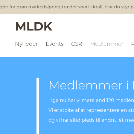
 for grøn markedsføring træder snart i kraft. Har du styr på 
MLDK
Nyheder
Events
CSR
Medlemmer
Medlemmer i
Lige nu har vi mere end 120 medl
Vi er stolte af at repræsentere en 
og vi har altid plads til endnu et m