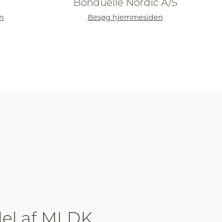
S
Bonduelle Nordic A/S
n
Besøg hjemmesiden
del af MLDK