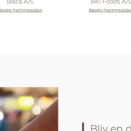
Bisca A/S
BKI Foods A/
Besøg hjemmesiden
Besøg hjemmeside
Bliv en 