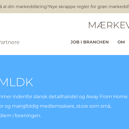
al din markedsføring?
Nye skrappe regler for grøn markedsførin
MÆRKEV
Partnere
JOB I BRANCHEN
OM
 MLDK
emmer indenfor dansk detailhandel og Away From Home.
stor og mangfoldig medlemsskare, store som små,
edlem i foreningen.