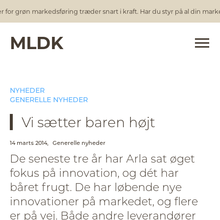
r grøn markedsføring træder snart i kraft. Har du styr på al din marked
MLDK
NYHEDER
GENERELLE NYHEDER
Vi sætter baren højt
14 marts 2014,
Generelle nyheder
De seneste tre år har Arla sat øget
fokus på innovation, og dét har
båret frugt. De har løbende nye
innovationer på markedet, og flere
er på vej. Både andre leverandører