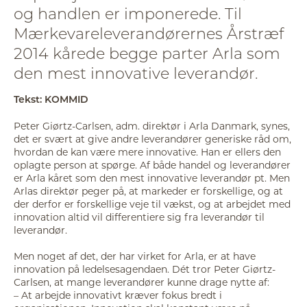
og handlen er imponerede. Til
Mærkevareleverandørernes Årstræf
2014 kårede begge parter Arla som
den mest innovative leverandør.
Tekst: KOMMID
Peter Giørtz-Carlsen, adm. direktør i Arla Danmark, synes,
det er svært at give andre leverandører generiske råd om,
hvordan de kan være mere innovative. Han er ellers den
oplagte person at spørge. Af både handel og leverandører
er Arla kåret som den mest innovative leverandør pt. Men
Arlas direktør peger på, at markeder er forskellige, og at
der derfor er forskellige veje til vækst, og at arbejdet med
innovation altid vil differentiere sig fra leverandør til
leverandør.
Men noget af det, der har virket for Arla, er at have
innovation på ledelsesagendaen. Dét tror Peter Giørtz-
Carlsen, at mange leverandører kunne drage nytte af:
– At arbejde innovativt kræver fokus bredt i