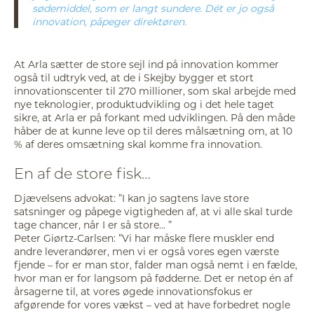
sødemiddel, som er langt sundere. Dét er jo også
innovation, påpeger direktøren.
At Arla sætter de store sejl ind på innovation kommer
også til udtryk ved, at de i Skejby bygger et stort
innovationscenter til 270 millioner, som skal arbejde med
nye teknologier, produktudvikling og i det hele taget
sikre, at Arla er på forkant med udviklingen. På den måde
håber de at kunne leve op til deres målsætning om, at 10
% af deres omsætning skal komme fra innovation.
En af de store fisk…
Djævelsens advokat: ”I kan jo sagtens lave store
satsninger og påpege vigtigheden af, at vi alle skal turde
tage chancer, når I er så store… ”
Peter Giørtz-Carlsen: ”Vi har måske flere muskler end
andre leverandører, men vi er også vores egen værste
fjende – for er man stor, falder man også nemt i en fælde,
hvor man er for langsom på fødderne. Det er netop én af
årsagerne til, at vores øgede innovationsfokus er
afgørende for vores vækst – ved at have forbedret nogle