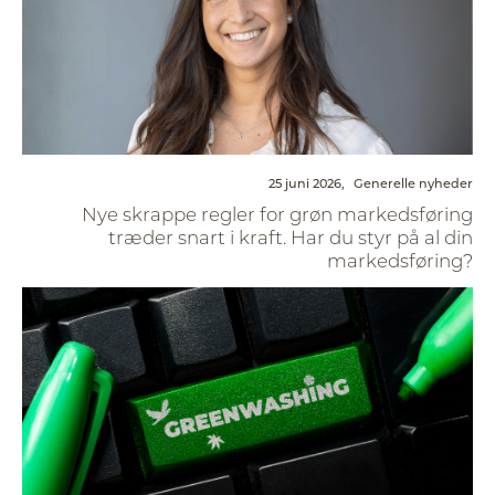
25 juni 2026,
Generelle nyheder
Nye skrappe regler for grøn markedsføring
træder snart i kraft. Har du styr på al din
markedsføring?