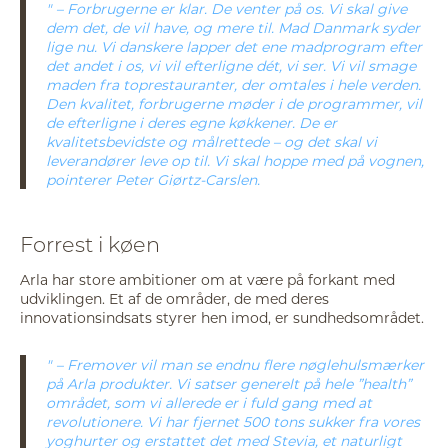
– Forbrugerne er klar. De venter på os. Vi skal give
dem det, de vil have, og mere til. Mad Danmark syder
lige nu. Vi danskere lapper det ene madprogram efter
det andet i os, vi vil efterligne dét, vi ser. Vi vil smage
maden fra toprestauranter, der omtales i hele verden.
Den kvalitet, forbrugerne møder i de programmer, vil
de efterligne i deres egne køkkener. De er
kvalitetsbevidste og målrettede – og det skal vi
leverandører leve op til. Vi skal hoppe med på vognen,
pointerer Peter Giørtz-Carslen.
Forrest i køen
Arla har store ambitioner om at være på forkant med
udviklingen. Et af de områder, de med deres
innovationsindsats styrer hen imod, er sundhedsområdet.
– Fremover vil man se endnu flere nøglehulsmærker
på Arla produkter. Vi satser generelt på hele ”health”
området, som vi allerede er i fuld gang med at
revolutionere. Vi har fjernet 500 tons sukker fra vores
yoghurter og erstattet det med Stevia, et naturligt