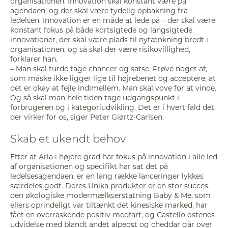
organisationen. Innovation skal konstant være på
agendaen, og der skal være tydelig opbakning fra
ledelsen. Innovation er en måde at lede på – der skal være
konstant fokus på både kortsigtede og langsigtede
innovationer, der skal være plads til nytænkning bredt i
organisationen, og så skal der være risikovillighed,
forklarer han.
– Man skal turde tage chancer og satse. Prøve noget af,
som måske ikke ligger lige til højrebenet og acceptere, at
det er okay at fejle indimellem. Man skal vove for at vinde.
Og så skal man hele tiden tage udgangspunkt i
forbrugeren og i kategoriudvikling. Det er i hvert fald dét,
der virker for os, siger Peter Giørtz-Carlsen.
Skab et ukendt behov
Efter at Arla i højere grad har fokus på innovation i alle led
af organisationen og specifikt har sat det på
ledelsesagendaen, er en lang række lanceringer lykkes
særdeles godt. Deres Unika produkter er en stor succes,
den økologiske modermælkserstatning Baby & Me, som
ellers oprindeligt var tiltænkt det kinesiske marked, har
fået en overraskende positiv medfart, og Castello ostenes
udvidelse med blandt andet alpeost og cheddar går over