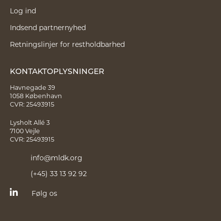
Log ind
Indsend partnernyhed
Retningslinjer for restholdbarhed
KONTAKTOPLYSNINGER
Havnegade 39
1058 København
CVR: 25493915
Lysholt Allé 3
7100 Vejle
CVR: 25493915
info@mldk.org
(+45) 33 13 92 92
Følg os