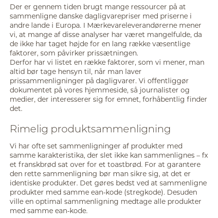
Der er gennem tiden brugt mange ressourcer på at
sammenligne danske dagligvarepriser med priserne i
andre lande i Europa. I Mærkevareleverandørerne mener
vi, at mange af disse analyser har været mangelfulde, da
de ikke har taget højde for en lang række væsentlige
faktorer, som påvirker prissætningen.
Derfor har vi listet en række faktorer, som vi mener, man
altid bør tage hensyn til, når man laver
prissammenligninger på dagligvarer. Vi offentliggør
dokumentet på vores hjemmeside, så journalister og
medier, der interesserer sig for emnet, forhåbentlig finder
det.
Rimelig produktsammenligning
Vi har ofte set sammenligninger af produkter med
samme karakteristika, der slet ikke kan sammenlignes – fx
et franskbrød sat over for et toastbrød. For at garantere
den rette sammenligning bør man sikre sig, at det er
identiske produkter. Det gøres bedst ved at sammenligne
produkter med samme ean-kode (stregkode). Desuden
ville en optimal sammenligning medtage alle produkter
med samme ean-kode.