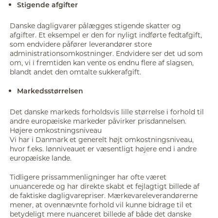
Stigende afgifter
Danske dagligvarer pålægges stigende skatter og
afgifter. Et eksempel er den for nyligt indførte fedtafgift,
som endvidere påfører leverandører store
administrationsomkostninger. Endvidere ser det ud som
om, vi i fremtiden kan vente os endnu flere af slagsen,
blandt andet den omtalte sukkerafgift.
Markedsstørrelsen
Det danske markeds forholdsvis lille størrelse i forhold til
andre europæiske markeder påvirker prisdannelsen.
Højere omkostningsniveau
Vi har i Danmark et generelt højt omkostningsniveau,
hvor f.eks. lønniveauet er væsentligt højere end i andre
europæiske lande.
Tidligere prissammenligninger har ofte været
unuancerede og har direkte skabt et fejlagtigt billede af
de faktiske dagligvarepriser. Mærkevareleverandørerne
mener, at ovennævnte forhold vil kunne bidrage til et
betydeligt mere nuanceret billede af både det danske