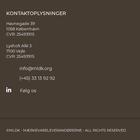
KONTAKTOPLYSNINGER
Havnegade 39
1058 København
CVR: 25493915
Lysholt Allé 3
7100 Vejle
CVR: 25493915
info@mldk.org
(+45) 33 13 92 92
Følg os
©MLDK - MÆRKEVARELEVERANDØRERNE - ALL RIGHTS RESERVED