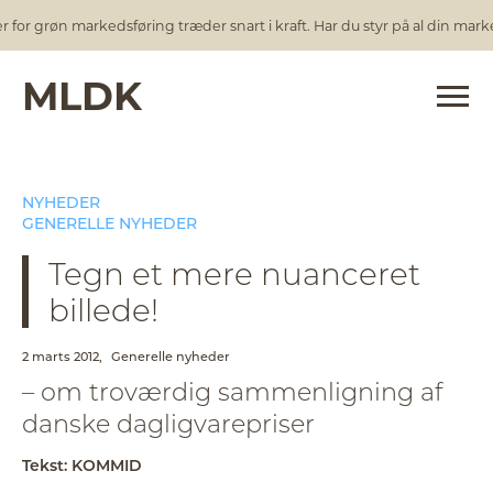
or grøn markedsføring træder snart i kraft. Har du styr på al din marked
MLDK
NYHEDER
GENERELLE NYHEDER
Tegn et mere nuanceret
billede!
2 marts 2012,
Generelle nyheder
– om troværdig sammenligning af
danske dagligvarepriser
Tekst: KOMMID