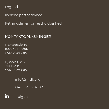
Log ind
Indsend partnernyhed
Retningslinjer for restholdbarhed
KONTAKTOPLYSNINGER
Havnegade 39
1058 København
CVR: 25493915
Lysholt Allé 3
7100 Vejle
CVR: 25493915
info@mldk.org
(+45) 33 13 92 92
Følg os