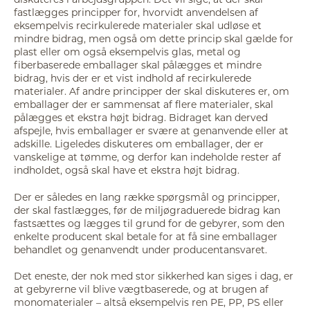
fastlægges principper for, hvorvidt anvendelsen af
eksempelvis recirkulerede materialer skal udløse et
mindre bidrag, men også om dette princip skal gælde for
plast eller om også eksempelvis glas, metal og
fiberbaserede emballager skal pålægges et mindre
bidrag, hvis der er et vist indhold af recirkulerede
materialer. Af andre principper der skal diskuteres er, om
emballager der er sammensat af flere materialer, skal
pålægges et ekstra højt bidrag. Bidraget kan derved
afspejle, hvis emballager er svære at genanvende eller at
adskille. Ligeledes diskuteres om emballager, der er
vanskelige at tømme, og derfor kan indeholde rester af
indholdet, også skal have et ekstra højt bidrag.
Der er således en lang række spørgsmål og principper,
der skal fastlægges, før de miljøgraduerede bidrag kan
fastsættes og lægges til grund for de gebyrer, som den
enkelte producent skal betale for at få sine emballager
behandlet og genanvendt under producentansvaret.
Det eneste, der nok med stor sikkerhed kan siges i dag, er
at gebyrerne vil blive vægtbaserede, og at brugen af
monomaterialer – altså eksempelvis ren PE, PP, PS eller