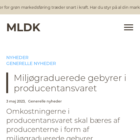
or grøn markedsføring træder snart i kraft. Har du styr på al din marke
MLDK
NYHEDER
GENERELLE NYHEDER
Miljøgraduerede gebyrer i
producentansvaret
3 maj 2023,
Generelle nyheder
Omkostningerne i
producentansvaret skal bæres af
producenterne i form af
miljøgraduerede gebyrer.