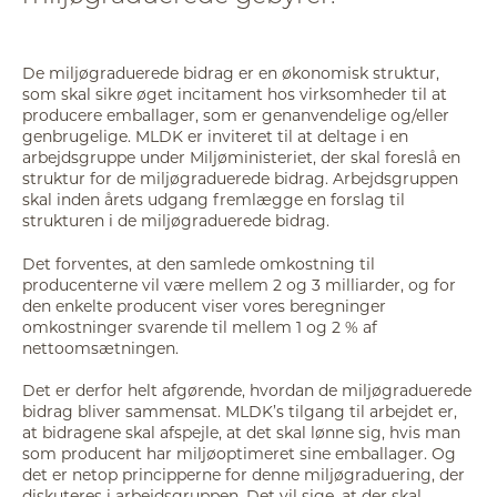
De miljøgraduerede bidrag er en økonomisk struktur,
som skal sikre øget incitament hos virksomheder til at
producere emballager, som er genanvendelige og/eller
genbrugelige. MLDK er inviteret til at deltage i en
arbejdsgruppe under Miljøministeriet, der skal foreslå en
struktur for de miljøgraduerede bidrag. Arbejdsgruppen
skal inden årets udgang fremlægge en forslag til
strukturen i de miljøgraduerede bidrag.
Det forventes, at den samlede omkostning til
producenterne vil være mellem 2 og 3 milliarder, og for
den enkelte producent viser vores beregninger
omkostninger svarende til mellem 1 og 2 % af
nettoomsætningen.
Det er derfor helt afgørende, hvordan de miljøgraduerede
bidrag bliver sammensat. MLDK’s tilgang til arbejdet er,
at bidragene skal afspejle, at det skal lønne sig, hvis man
som producent har miljøoptimeret sine emballager. Og
det er netop principperne for denne miljøgraduering, der
diskuteres i arbejdsgruppen. Det vil sige, at der skal