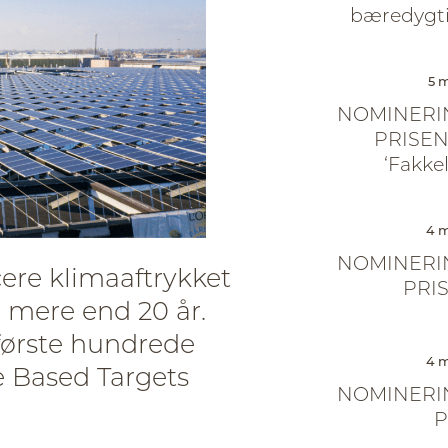
bæredygti
5 m
NOMINERIN
PRISEN:
‘Fakkel
4 m
NOMINERIN
cere klimaaftrykket
PRIS
i mere end 20 år.
 første hundrede
4 m
e Based Targets
NOMINERIN
P