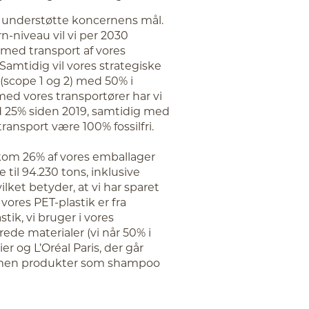
at understøtte koncernens mål.
n-niveau vil vi per 2030
 med transport af vores
Samtidig vil vores strategiske
(scope 1 og 2) med 50% i
 med vores transportører har vi
 25% siden 2019, samtidig med
transport være 100% fossilfri.
 kom 26% af vores emballager
 til 94.230 tons, inklusive
lket betyder, at vi har sparet
ores PET-plastik er fra
tik, vi bruger i vores
de materialer (vi når 50% i
r og L’Oréal Paris, der går
lumen produkter som shampoo