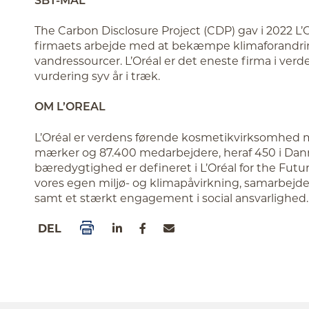
The Carbon Disclosure Project (CDP) gav i 2022 L’O
firmaets arbejde med at bekæmpe klimaforandrin
vandressourcer. L’Oréal er det eneste firma i verd
vurdering syv år i træk.
OM L’OREAL
L’Oréal er verdens førende kosmetikvirksomhed m
mærker og 87.400 medarbejdere, heraf 450 i Dan
bæredygtighed er defineret i L’Oréal for the Fu
vores egen miljø- og klimapåvirkning, samarbejd
samt et stærkt engagement i social ansvarlighed.
DEL