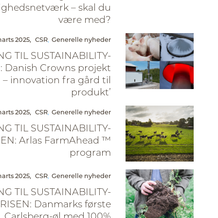
ghedsnetværk – skal du
være med?
arts 2025,
CSR
Generelle nyheder
G TIL SUSTAINABILITY-
 Danish Crowns projekt
 – innovation fra gård til
produkt’
arts 2025,
CSR
Generelle nyheder
G TIL SUSTAINABILITY-
EN: Arlas FarmAhead ™
program
arts 2025,
CSR
Generelle nyheder
G TIL SUSTAINABILITY-
RISEN: Danmarks første
Carlsberg-øl med 100%