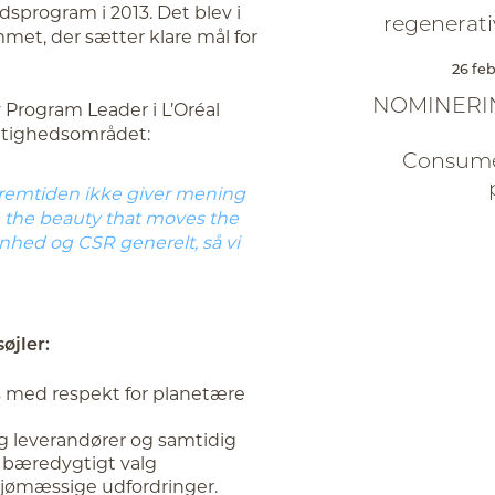
sprogram i 2013. Det blev i
regenerati
met, der sætter klare mål for
26 feb
NOMINERIN
 Program Leader i L’Oréal
ygtighedsområdet:
Consumer
 fremtiden ikke giver mening
 the beauty that moves the
kønhed og CSR generelt, så vi
øjler:
es med respekt for planetære
g leverandører og samtidig
t bæredygtigt valg
miljømæssige udfordringer.