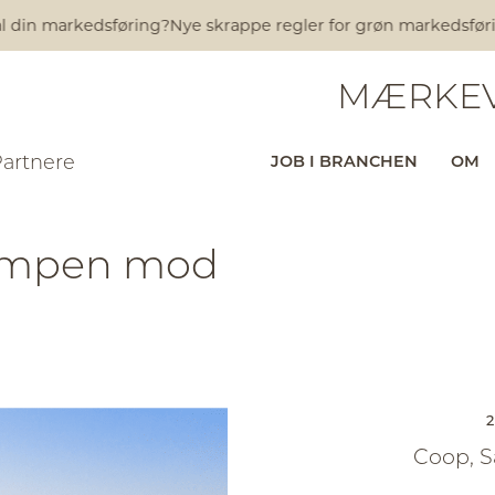
din markedsføring?
Nye skrappe regler for grøn markedsføring t
MÆRKEV
Partnere
JOB I BRANCHEN
OM
 kampen mod
2
Coop, S