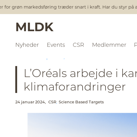
r grøn markedsføring træder snart i kraft. Har du styr på al 
MLDK
Nyheder
Events
CSR
Medlemmer
NYHEDER
CSR
SCIENCE BASED TARGETS
L’Oréals arbejde i
klimaforandringer
24 januar 2024,
CSR
Science Based Targets