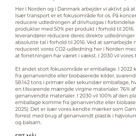
Her i Norden og i Danmark arbejder vi aktivt på 
Især transport er et fokusområde for os. På koncer
reducere udledningen af drivhusgas i forbindelse
produkter med 50% per produkt i forhold til 2016. 
leverandører reducere deres direkte udledninger 
absolutte tal i forhold til 2016. Ved at samarbejde
reduceret vores CO2-udledning her i Norden med
at forretningen har været i vækst. I 2030 vil vores 
Et andet stort fokusområde er emballage. I 2022
fra genanvendte eller biobaserede kilder, svarende
58.142 tons i primær eller sekundær emballage, hvi
en tilsvarende mængde virgine materialer. 76% af v
genanvendte materialer. I 2030 vil 100% af den plas
emballage komme fra genanvendte eller biobasere
2025). Det er især vores kendte mærker som Garnie
forrest med brug af genanvendt plastik i højvo
og balsam.
SBT-MÅL