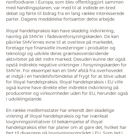
nonfoodvarer i Europa, som blev offentliggjort sammen
med handlingsplanen, var med til at indlede en bred
debat og førte til bidrag fra en lang række interesserede
parter. Dagens meddelelse fortsætter dette arbejde.
Illoyal handelspraksis kan have skadelig indvirkning,
navnlig på SMV’er i fødevareforsyningskæden. De kan
påvirke SMV’ernes evne til at overleve på markedet,
foretage nye finansielle investeringer i produkter og
teknologi og udvikle deres grænseoverskridende
aktiviteter på det indre marked. Desuden kunne der også
opstå indirekte negative virkninger i forsyningskæden for
SMV’er. For eksempel kan en SMV afstå fra overhovedet
at indgå i en handelsforbindelse af frygt for at blive udsat
for illoyal handelspraksis. Illoyal handelspraksis i EU ville
også kunne have direkte eller indirekte indvirkning på
producenter og virksomheder uden for EU, herunder også
i udviklingslande.
En række medlemsstater har erkendt den skadelige
virkning af illoyal handelspraksis og har iværksat
lovgivningsinitiativer til bekæmpelse af illoyal
handelspraksis eller har planer om at gøre det, hvilket har
ført til divergens på lovgivningsområdet i EU. Som led i