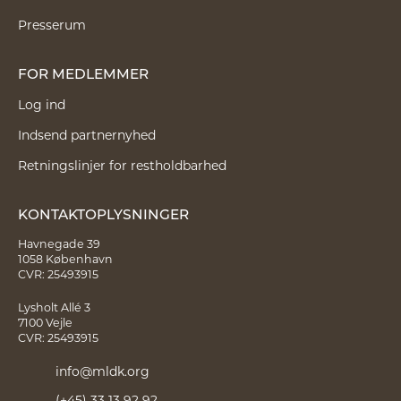
Presserum
FOR MEDLEMMER
Log ind
Indsend partnernyhed
Retningslinjer for restholdbarhed
KONTAKTOPLYSNINGER
Havnegade 39
1058 København
CVR: 25493915
Lysholt Allé 3
7100 Vejle
CVR: 25493915
info@mldk.org
(+45) 33 13 92 92