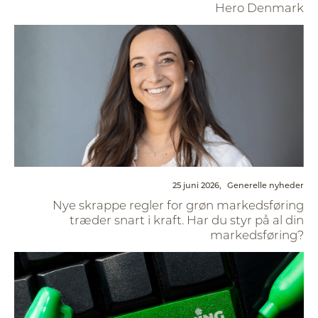
Hero Denmark
25 juni 2026,
Generelle nyheder
Nye skrappe regler for grøn markedsføring
træder snart i kraft. Har du styr på al din
markedsføring?