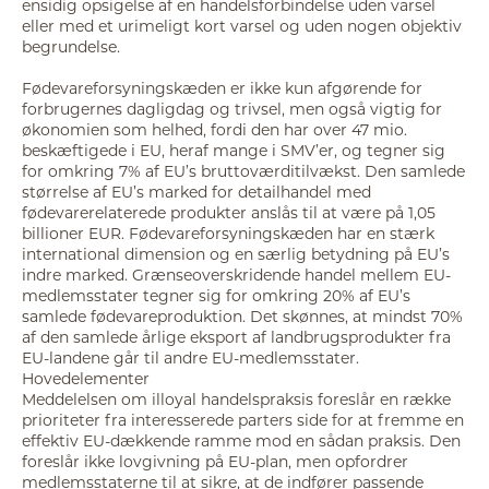
ensidig opsigelse af en handelsforbindelse uden varsel
eller med et urimeligt kort varsel og uden nogen objektiv
begrundelse.
Fødevareforsyningskæden er ikke kun afgørende for
forbrugernes dagligdag og trivsel, men også vigtig for
økonomien som helhed, fordi den har over 47 mio.
beskæftigede i EU, heraf mange i SMV’er, og tegner sig
for omkring 7% af EU’s bruttoværditilvækst. Den samlede
størrelse af EU’s marked for detailhandel med
fødevarerelaterede produkter anslås til at være på 1,05
billioner EUR. Fødevareforsyningskæden har en stærk
international dimension og en særlig betydning på EU’s
indre marked. Grænseoverskridende handel mellem EU-
medlemsstater tegner sig for omkring 20% af EU’s
samlede fødevareproduktion. Det skønnes, at mindst 70%
af den samlede årlige eksport af landbrugsprodukter fra
EU-landene går til andre EU-medlemsstater.
Hovedelementer
Meddelelsen om illoyal handelspraksis foreslår en række
prioriteter fra interesserede parters side for at fremme en
effektiv EU-dækkende ramme mod en sådan praksis. Den
foreslår ikke lovgivning på EU-plan, men opfordrer
medlemsstaterne til at sikre, at de indfører passende