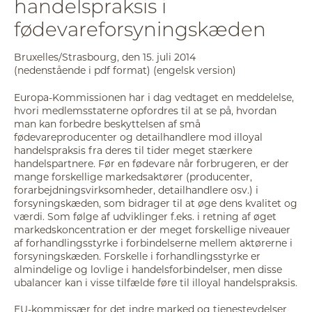
handelspraksis i
fødevareforsyningskæden
Bruxelles/Strasbourg, den 15. juli 2014
(nedenstående i pdf format) (engelsk version)
Europa-Kommissionen har i dag vedtaget en meddelelse,
hvori medlemsstaterne opfordres til at se på, hvordan
man kan forbedre beskyttelsen af små
fødevareproducenter og detailhandlere mod illoyal
handelspraksis fra deres til tider meget stærkere
handelspartnere. Før en fødevare når forbrugeren, er der
mange forskellige markedsaktører (producenter,
forarbejdningsvirksomheder, detailhandlere osv.) i
forsyningskæden, som bidrager til at øge dens kvalitet og
værdi. Som følge af udviklinger f.eks. i retning af øget
markedskoncentration er der meget forskellige niveauer
af forhandlingsstyrke i forbindelserne mellem aktørerne i
forsyningskæden. Forskelle i forhandlingsstyrke er
almindelige og lovlige i handelsforbindelser, men disse
ubalancer kan i visse tilfælde føre til illoyal handelspraksis.
EU-kommissær for det indre marked og tjenesteydelser