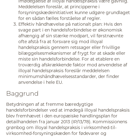
imødegåelse af illoyal handelspraksis være gavnlig.
Meddelelsen foreslår, at principperne i
forsyningskædeinitiativet kunne udgøre grundlaget
for en sådan fælles forståelse af regler.
Effektiv håndhævelse på nationalt plan: Hvis den
svage part i en handelsforbindelse er økonomisk
afhængig af sin stærke modpart, vil førstnævnte
ofte afstå fra at forsvare sig mod illoyal
handelspraksis gennem retssager eller frivillige
bilæggelsesmekanismer af frygt for at skade eller
miste sin handelsforbindelse. For at etablere en
troværdig afskrækkende faktor mod anvendelse af
illoyal handelspraksis foreslår meddelelsen
minimumshåndhævelsesstandarder, der finder
anvendelse i hele EU.
Baggrund
Betydningen af at fremme bæredygtige
handelsforbindelser ved at imødegå illoyal handelspraksis
blev fremhævet i den europæiske handlingsplan for
detailhandelen fra januar 2013 (IP/13/78). Kommissionens
grønbog om illoyal handelspraksis i virksomhed-til-
virksomhed-forsyningskæden for fødevarer og