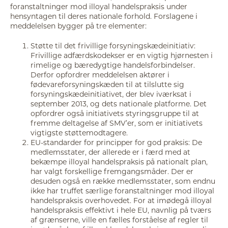
foranstaltninger mod illoyal handelspraksis under
hensyntagen til deres nationale forhold. Forslagene i
meddelelsen bygger på tre elementer:
Støtte til det frivillige forsyningskædeinitiativ:
Frivillige adfærdskodekser er en vigtig hjørnesten i
rimelige og bæredygtige handelsforbindelser.
Derfor opfordrer meddelelsen aktører i
fødevareforsyningskæden til at tilslutte sig
forsyningskædeinitiativet, der blev iværksat i
september 2013, og dets nationale platforme. Det
opfordrer også initiativets styringsgruppe til at
fremme deltagelse af SMV’er, som er initiativets
vigtigste støttemodtagere.
EU-standarder for principper for god praksis: De
medlemsstater, der allerede er i færd med at
bekæmpe illoyal handelspraksis på nationalt plan,
har valgt forskellige fremgangsmåder. Der er
desuden også en række medlemsstater, som endnu
ikke har truffet særlige foranstaltninger mod illoyal
handelspraksis overhovedet. For at imødegå illoyal
handelspraksis effektivt i hele EU, navnlig på tværs
af grænserne, ville en fælles forståelse af regler til