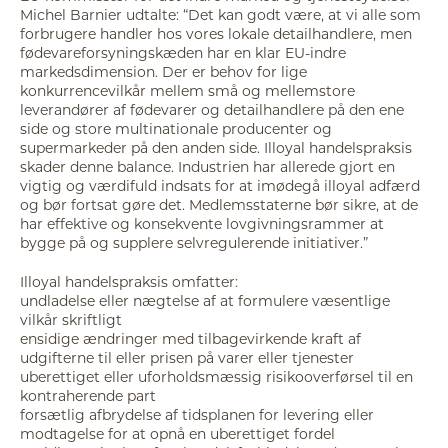
Michel Barnier udtalte: “Det kan godt være, at vi alle som
forbrugere handler hos vores lokale detailhandlere, men
fødevareforsyningskæden har en klar EU-indre
markedsdimension. Der er behov for lige
konkurrencevilkår mellem små og mellemstore
leverandører af fødevarer og detailhandlere på den ene
side og store multinationale producenter og
supermarkeder på den anden side. Illoyal handelspraksis
skader denne balance. Industrien har allerede gjort en
vigtig og værdifuld indsats for at imødegå illoyal adfærd
og bør fortsat gøre det. Medlemsstaterne bør sikre, at de
har effektive og konsekvente lovgivningsrammer at
bygge på og supplere selvregulerende initiativer.”
Illoyal handelspraksis omfatter:
undladelse eller nægtelse af at formulere væsentlige
vilkår skriftligt
ensidige ændringer med tilbagevirkende kraft af
udgifterne til eller prisen på varer eller tjenester
uberettiget eller uforholdsmæssig risikooverførsel til en
kontraherende part
forsætlig afbrydelse af tidsplanen for levering eller
modtagelse for at opnå en uberettiget fordel