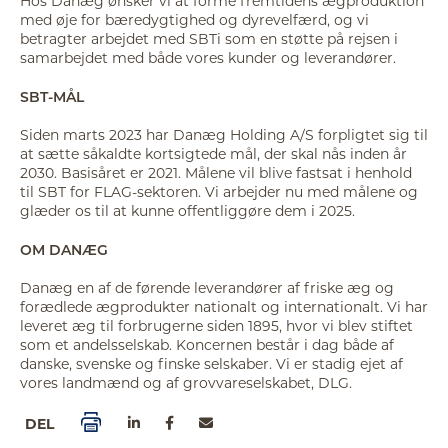
Hos Danæg ønsker vi at forme fremtidens ægproduktion
med øje for bæredygtighed og dyrevelfærd, og vi
betragter arbejdet med SBTi som en støtte på rejsen i
samarbejdet med både vores kunder og leverandører.
SBT-MÅL
Siden marts 2023 har Danæg Holding A/S forpligtet sig til
at sætte såkaldte kortsigtede mål, der skal nås inden år
2030. Basisåret er 2021. Målene vil blive fastsat i henhold
til SBT for FLAG-sektoren. Vi arbejder nu med målene og
glæder os til at kunne offentliggøre dem i 2025.
OM DANÆG
Danæg en af de førende leverandører af friske æg og
forædlede ægprodukter nationalt og internationalt. Vi har
leveret æg til forbrugerne siden 1895, hvor vi blev stiftet
som et andelsselskab. Koncernen består i dag både af
danske, svenske og finske selskaber. Vi er stadig ejet af
vores landmænd og af grovvareselskabet, DLG.
DEL