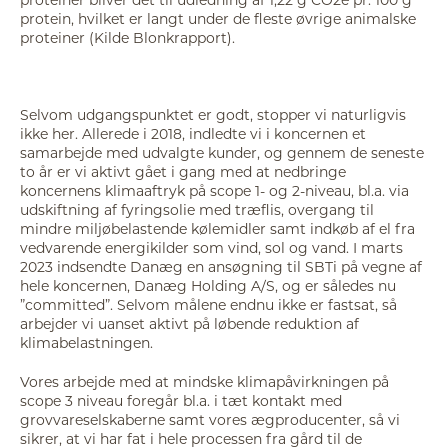
protein, hvilket er langt under de fleste øvrige animalske
proteiner (Kilde Blonkrapport).
Selvom udgangspunktet er godt, stopper vi naturligvis
ikke her. Allerede i 2018, indledte vi i koncernen et
samarbejde med udvalgte kunder, og gennem de seneste
to år er vi aktivt gået i gang med at nedbringe
koncernens klimaaftryk på scope 1- og 2-niveau, bl.a. via
udskiftning af fyringsolie med træflis, overgang til
mindre miljøbelastende kølemidler samt indkøb af el fra
vedvarende energikilder som vind, sol og vand. I marts
2023 indsendte Danæg en ansøgning til SBTi på vegne af
hele koncernen, Danæg Holding A/S, og er således nu
”committed”. Selvom målene endnu ikke er fastsat, så
arbejder vi uanset aktivt på løbende reduktion af
klimabelastningen.
Vores arbejde med at mindske klimapåvirkningen på
scope 3 niveau foregår bl.a. i tæt kontakt med
grovvareselskaberne samt vores ægproducenter, så vi
sikrer, at vi har fat i hele processen fra gård til de