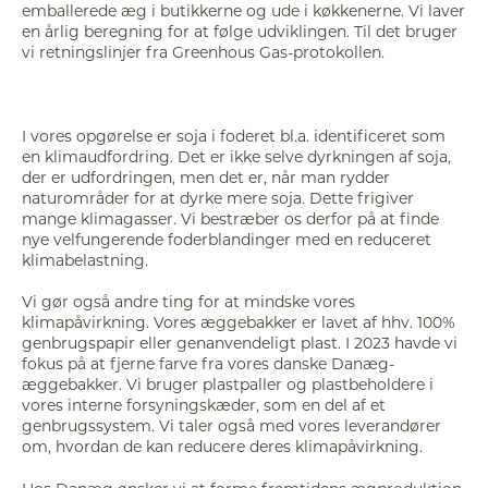
emballerede æg i butikkerne og ude i køkkenerne. Vi laver
en årlig beregning for at følge udviklingen. Til det bruger
vi retningslinjer fra Greenhous Gas-protokollen.
I vores opgørelse er soja i foderet bl.a. identificeret som
en klimaudfordring. Det er ikke selve dyrkningen af soja,
der er udfordringen, men det er, når man rydder
naturområder for at dyrke mere soja. Dette frigiver
mange klimagasser. Vi bestræber os derfor på at finde
nye velfungerende foderblandinger med en reduceret
klimabelastning.
Vi gør også andre ting for at mindske vores
klimapåvirkning. Vores æggebakker er lavet af hhv. 100%
genbrugspapir eller genanvendeligt plast. I 2023 havde vi
fokus på at fjerne farve fra vores danske Danæg-
æggebakker. Vi bruger plastpaller og plastbeholdere i
vores interne forsyningskæder, som en del af et
genbrugssystem. Vi taler også med vores leverandører
om, hvordan de kan reducere deres klimapåvirkning.