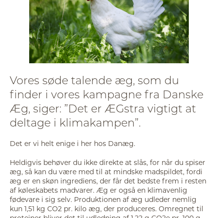
Vores søde talende æg, som du
finder i vores kampagne fra Danske
Æg, siger: ”Det er ÆGstra vigtigt at
deltage i klimakampen”.
Det er vi helt enige i her hos Danæg.
Heldigvis behøver du ikke direkte at slås, for når du spiser
æg, så kan du være med til at mindske madspildet, fordi
æg er en skøn ingrediens, der får det bedste frem i resten
af køleskabets madvarer. Æg er også en klimavenlig
fødevare i sig selv. Produktionen af æg udleder nemlig
kun 1,51 kg CO2 pr. kilo æg, der produceres. Omregnet til
proteiner bliver det til udledning af 1,22 g CO2e pr. 100 g