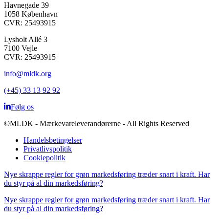
Havnegade 39
1058 København
CVR: 25493915
Lysholt Allé 3
7100 Vejle
CVR: 25493915
info@mldk.org
(+45) 33 13 92 92
Følg os
©MLDK - Mærkevareleverandørerne - All Rights Reserved
Handelsbetingelser
Privatlivspolitik
Cookiepolitik
Nye skrappe regler for grøn markedsføring træder snart i kraft. Har
du styr på al din markedsføring?
Nye skrappe regler for grøn markedsføring træder snart i kraft. Har
du styr på al din markedsføring?