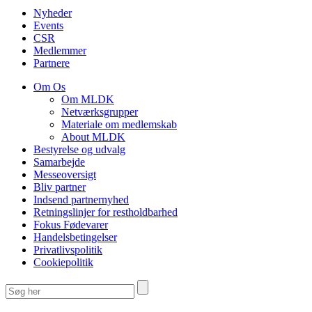
Nyheder
Events
CSR
Medlemmer
Partnere
Om Os
Om MLDK
Netværksgrupper
Materiale om medlemskab
About MLDK
Bestyrelse og udvalg
Samarbejde
Messeoversigt
Bliv partner
Indsend partnernyhed
Retningslinjer for restholdbarhed
Fokus Fødevarer
Handelsbetingelser
Privatlivspolitik
Cookiepolitik