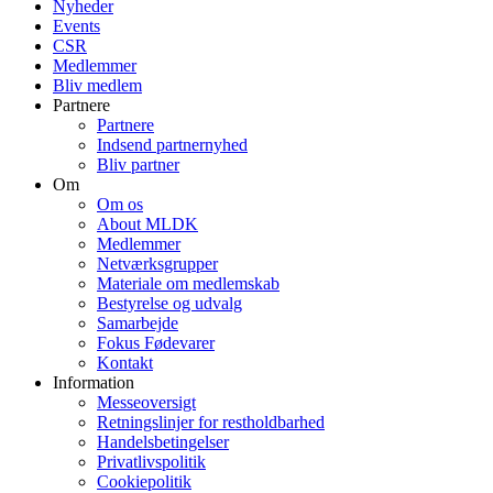
Nyheder
Events
CSR
Medlemmer
Bliv medlem
Partnere
Partnere
Indsend partnernyhed
Bliv partner
Om
Om os
About MLDK
Medlemmer
Netværksgrupper
Materiale om medlemskab
Bestyrelse og udvalg
Samarbejde
Fokus Fødevarer
Kontakt
Information
Messeoversigt
Retningslinjer for restholdbarhed
Handelsbetingelser
Privatlivspolitik
Cookiepolitik