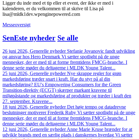
Ligger du inde med et tip eller et event, der ikke er med i
kalenderen, er du velkommen til at skrive til Lisa på
lisa@mldk1dev.wpenginepowered.com
Messeoversigt
SenEste nyheder
Se alle
26 juni 2026, Generelle nyheder
Stefanie Jovanovic fandt udvikling
og ansvar hos Hero Denmark
Vi sætter spotlight på de unge
mennesker, der er med til at forme fremtidens FMCG-branche. I
denne serie møder du deltagerne i MLDK Young Talent...
25 juni 2026, Generelle nyheder
Nye skrappe regler for grøn
markedsføring træder snart i kraft. Har du styr på al din
markedsføring?
EU's Empowering Consumers for the Green
Transition-direktiv (ECGT) skærper markant kravene til
miljøpåstande og markedsføring af produkter og træder i kraft den
27. september. Kravene...
18 juni 2026, Generelle nyheder
Det høje tempo og datadrevne
beslutninger motiverer Frederik Ruby
Vi sætter spotlight på de unge
mennesker, der er med til at forme fremtidens FMCG-branche. I
denne serie møder du deltagerne i MLDK Young Talent...
12 juni 2026, Generelle nyheder
Anne Marie Kruse brænder for at
udvikle brands med en særlig plads i danskernes hverdag
Vi sætter