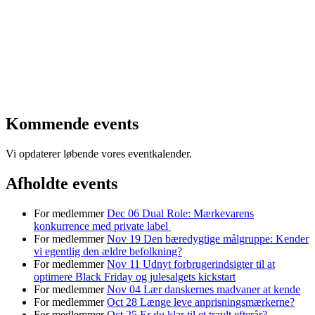
Kommende events
Vi opdaterer løbende vores eventkalender.
Afholdte events
For medlemmer
Dec
06
Dual Role: Mærkevarens
konkurrence med private label
For medlemmer
Nov
19
Den bæredygtige målgruppe: Kender
vi egentlig den ældre befolkning?
For medlemmer
Nov
11
Udnyt forbrugerindsigter til at
optimere Black Friday og julesalgets kickstart
For medlemmer
Nov
04
Lær danskernes madvaner at kende
For medlemmer
Oct
28
Længe leve anprisningsmærkerne?
For medlemmer
Oct
25
Er du klar til et travlt efterår?