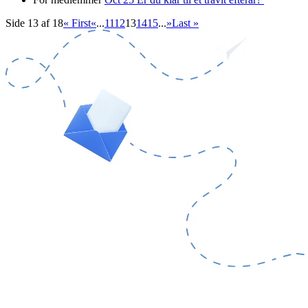
Side 13 af 18
« First
«
...
11
12
13
14
15
...
»
Last »