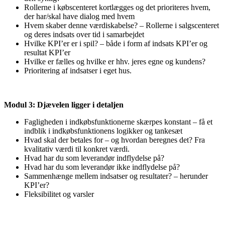
Rollerne i købscenteret kortlægges og det prioriteres hvem,
der har/skal have dialog med hvem
Hvem skaber denne værdiskabelse? – Rollerne i salgscenteret
og deres indsats over tid i samarbejdet
Hvilke KPI’er er i spil? – både i form af indsats KPI’er og
resultat KPI’er
Hvilke er fælles og hvilke er hhv. jeres egne og kundens?
Prioritering af indsatser i eget hus.
Modul 3: Djævelen ligger i detaljen
Fagligheden i indkøbsfunktionerne skærpes konstant – få et
indblik i indkøbsfunktionens logikker og tankesæt
Hvad skal der betales for – og hvordan beregnes det? Fra
kvalitativ værdi til konkret værdi.
Hvad har du som leverandør indflydelse på?
Hvad har du som leverandør ikke indflydelse på?
Sammenhænge mellem indsatser og resultater? – herunder
KPI’er?
Fleksibilitet og varsler