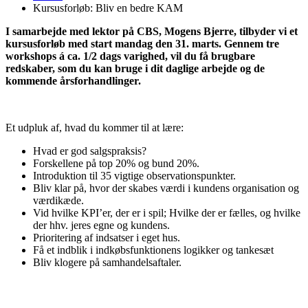
Kursusforløb: Bliv en bedre KAM
I samarbejde med lektor på CBS, Mogens Bjerre, tilbyder vi et
kursusforløb med start mandag den 31. marts. Gennem tre
workshops á ca. 1/2 dags varighed, vil du få brugbare
redskaber, som du kan bruge i dit daglige arbejde og de
kommende årsforhandlinger.
Et udpluk af, hvad du kommer til at lære:
Hvad er god salgspraksis?
Forskellene på top 20% og bund 20%.
Introduktion til 35 vigtige observationspunkter.
Bliv klar på, hvor der skabes værdi i kundens organisation og
værdikæde.
Vid hvilke KPI’er, der er i spil; Hvilke der er fælles, og hvilke
der hhv. jeres egne og kundens.
Prioritering af indsatser i eget hus.
Få et indblik i indkøbsfunktionens logikker og tankesæt
Bliv klogere på samhandelsaftaler.