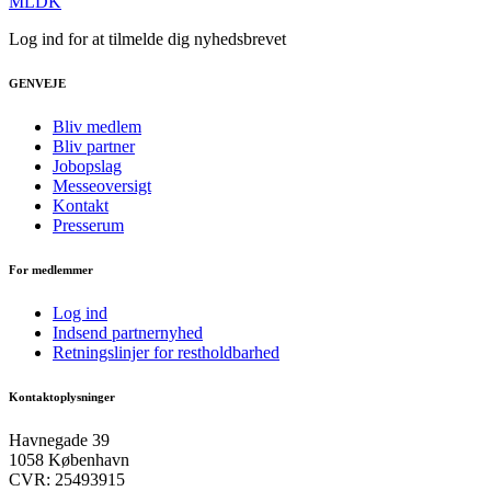
MLDK
Log ind for at tilmelde dig nyhedsbrevet
GENVEJE
Bliv medlem
Bliv partner
Jobopslag
Messeoversigt
Kontakt
Presserum
For medlemmer
Log ind
Indsend partnernyhed
Retningslinjer for restholdbarhed
Kontaktoplysninger
Havnegade 39
1058 København
CVR: 25493915