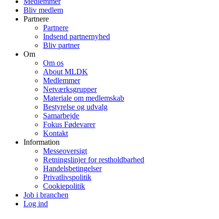
Medlemmer
Bliv medlem
Partnere
Partnere
Indsend partnernyhed
Bliv partner
Om
Om os
About MLDK
Medlemmer
Netværksgrupper
Materiale om medlemskab
Bestyrelse og udvalg
Samarbejde
Fokus Fødevarer
Kontakt
Information
Messeoversigt
Retningslinjer for restholdbarhed
Handelsbetingelser
Privatlivspolitik
Cookiepolitik
Job i branchen
Log ind