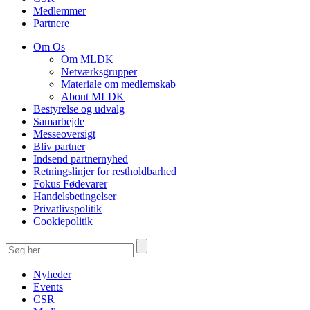
Medlemmer
Partnere
Om Os
Om MLDK
Netværksgrupper
Materiale om medlemskab
About MLDK
Bestyrelse og udvalg
Samarbejde
Messeoversigt
Bliv partner
Indsend partnernyhed
Retningslinjer for restholdbarhed
Fokus Fødevarer
Handelsbetingelser
Privatlivspolitik
Cookiepolitik
Nyheder
Events
CSR