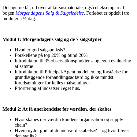
Deltagerne får, ud over al kursusmateriale, også et eksemplar af
bogen
Morgendagens Salg
& Salgsledelse
. Forløbet er opdelt i tre
moduler á ½ dag.
Modul 1: Morgendagens salg og de 7 salgsdyder
Hvad er god salgspraksis?
Forskellene på top 20% og bund 20%
Introduktion til 35 observationspunkter – og egen evaluering
af samme
Introduktion til Principal-Agent modellen, og forståelse for
grundlæggende forhandlingsadfærd og ikke mindst
forudsætninger for fælles målsætninger
Prioritering af indsatser i eget hus.
Modul 2: At få anerkendelse for værdien, der skabes
Hvor skabes der værdi i kundens organisation og supply
chain?
Hvem nyder godt af denne værdiskabelse? – og hvor bliver
den synlig?