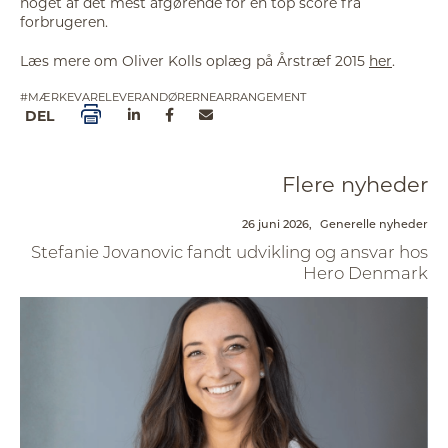
noget af det mest afgørende for en top score fra
forbrugeren.
Læs mere om Oliver Kolls oplæg på Årstræf 2015
her
.
#MÆRKEVARELEVERANDØRERNEARRANGEMENT
DEL
Flere nyheder
26 juni 2026,
Generelle nyheder
Stefanie Jovanovic fandt udvikling og ansvar hos
Hero Denmark