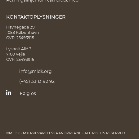
KONTAKTOPLYSNINGER
Havnegade 39
1058 København
CVR: 25493915
Lysholt Allé 3
7100 Vejle
CVR: 25493915
info@mldk.org
(+45) 33 13 92 92
Følg os
©MLDK - MÆRKEVARELEVERANDØRERNE - ALL RIGHTS RESERVED