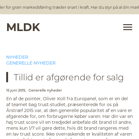
 for grøn markedsføring træder snart i kraft. Har du styr på al din mark
MLDK
NYHEDER
GENERELLE NYHEDER
Tillid er afgørende for salg
15 juni 2015,
Generelle nyheder
En af de pointer, Oliver Koll fra Europanel, som er en del
af teamet bag trust-studiet, præsenterede for os på
Årstræf 2015 var, at den generelle popularitet af en vare er
afgørende for, om forbrugerne køber varen. Har din var en
høj trust score vil en tredjedel anbefale dit brand til andre,
mens kun 1/7 vil gøre dette, hvis dit brand rangeres med
en lav trust score. Ikke overraskende er kvaliteten af varen