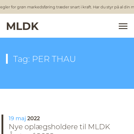
gler for grøn markedsføring træder snart i kraft. Har du styr på al din
MLDK
Tag: PER THAU
19 maj
2022
Nye oplægsholdere til MLDK