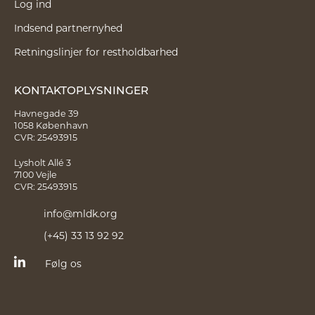
Log ind
Indsend partnernyhed
Retningslinjer for restholdbarhed
KONTAKTOPLYSNINGER
Havnegade 39
1058 København
CVR: 25493915
Lysholt Allé 3
7100 Vejle
CVR: 25493915
info@mldk.org
(+45) 33 13 92 92
Følg os