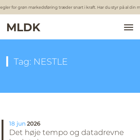
gler for grøn markedsføring træder snart i kraft. Har du styr på al din
MLDK
Tag: NESTLE
18 jun
2026
Det høje tempo og datadrevne