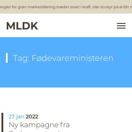
egler for grøn markedsføring træder snart i kraft. Har du styr på al din
MLDK
Tag: Fødevareministeren
27 jan
2022
Ny kampagne fra