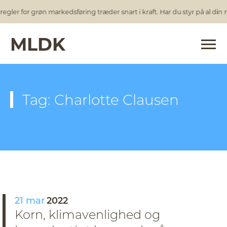
egler for grøn markedsføring træder snart i kraft. Har du styr på al din
MLDK
Tag: Charlotte Clausen
21 mar
2022
Korn, klimavenlighed og