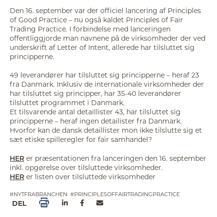
Den 16. september var der officiel lancering af Principles
of Good Practice – nu også kaldet Principles of Fair
Trading Practice. I forbindelse med lanceringen
offentliggjorde man navnene på de virksomheder der ved
underskrift af Letter of Intent, allerede har tilsluttet sig
principperne.
49 leverandører har tilsluttet sig principperne – heraf 23
fra Danmark. Inklusiv de internationale virksomheder der
har tilsluttet sig principper, har 35-40 leverandører
tilsluttet programmet i Danmark.
Et tilsvarende antal detaillister 43, har tilsluttet sig
principperne – heraf ingen detailister fra Danmark.
Hvorfor kan de dansk detaillister mon ikke tilslutte sig et
sæt etiske spilleregler for fair samhandel?
HER
er præsentationen fra lanceringen den 16. september
inkl. opgørelse over tilsluttede virksomheder.
HER
er listen over tilsluttede virksomheder
#NYTFRABRANCHEN
#PRINCIPLESOFFAIRTRADINGPRACTICE
DEL