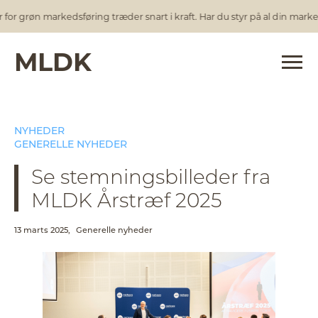
r grøn markedsføring træder snart i kraft. Har du styr på al din markeds
MLDK
NYHEDER
GENERELLE NYHEDER
Se stemningsbilleder fra
MLDK Årstræf 2025
13 marts 2025,
Generelle nyheder