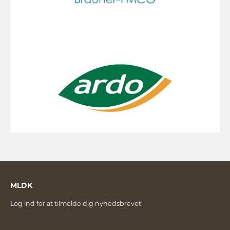
MLDK
Log ind for at tilmelde dig nyhedsbrevet