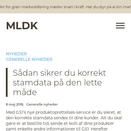
for grøn markedsføring træder snart i kraft. Har du styr på al din mark
MLDK
NYHEDER
GENERELLE NYHEDER
Sådan sikrer du korrekt
stamdata på den lette
måde
8 maj 2018,
Generelle nyheder
Med GS1’s nye produktoprettelses-service er du sikret, at
den korrekte stamdata sendes til dine kunder. Alt du skal
gøre er at bestille tid, sende et kolli af dine produkter
samt enkelte andre informationer til GS1. Herefter