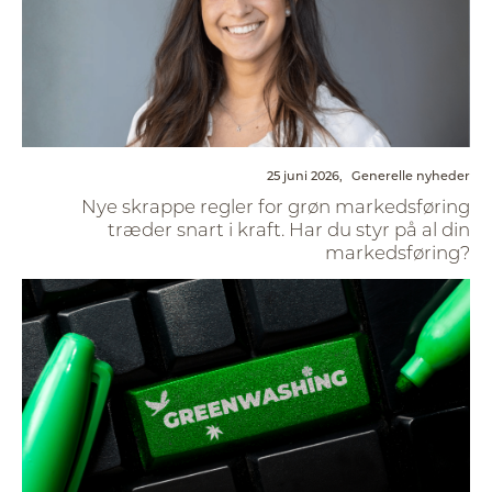
25 juni 2026,
Generelle nyheder
Nye skrappe regler for grøn markedsføring
træder snart i kraft. Har du styr på al din
markedsføring?