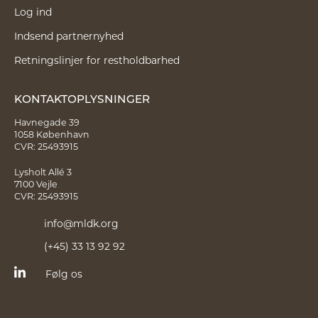
Log ind
Indsend partnernyhed
Retningslinjer for restholdbarhed
KONTAKTOPLYSNINGER
Havnegade 39
1058 København
CVR: 25493915
Lysholt Allé 3
7100 Vejle
CVR: 25493915
info@mldk.org
(+45) 33 13 92 92
Følg os