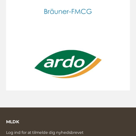
MLDK
Log ind for at tilmelde dig nyhedsbrevet