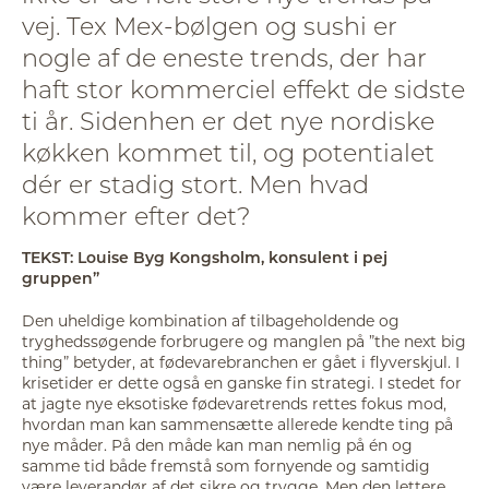
vej. Tex Mex-bølgen og sushi er
nogle af de eneste trends, der har
haft stor kommerciel effekt de sidste
ti år. Sidenhen er det nye nordiske
køkken kommet til, og potentialet
dér er stadig stort. Men hvad
kommer efter det?
TEKST: Louise Byg Kongsholm, konsulent i pej
gruppen”
Den uheldige kombination af tilbageholdende og
tryghedssøgende forbrugere og manglen på ”the next big
thing” betyder, at fødevarebranchen er gået i flyverskjul. I
krisetider er dette også en ganske fin strategi. I stedet for
at jagte nye eksotiske fødevaretrends rettes fokus mod,
hvordan man kan sammensætte allerede kendte ting på
nye måder. På den måde kan man nemlig på én og
samme tid både fremstå som fornyende og samtidig
være leverandør af det sikre og trygge. Men den lettere