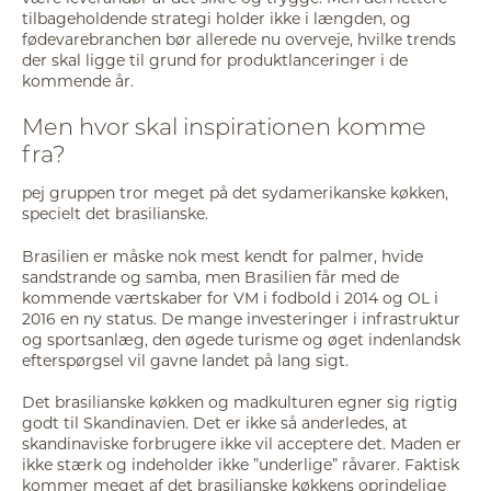
tilbageholdende strategi holder ikke i længden, og
fødevarebranchen bør allerede nu overveje, hvilke trends
der skal ligge til grund for produktlanceringer i de
kommende år.
Men hvor skal inspirationen komme
fra?
pej gruppen tror meget på det sydamerikanske køkken,
specielt det brasilianske.
Brasilien er måske nok mest kendt for palmer, hvide
sandstrande og samba, men Brasilien får med de
kommende værtskaber for VM i fodbold i 2014 og OL i
2016 en ny status. De mange investeringer i infrastruktur
og sportsanlæg, den øgede turisme og øget indenlandsk
efterspørgsel vil gavne landet på lang sigt.
Det brasilianske køkken og madkulturen egner sig rigtig
godt til Skandinavien. Det er ikke så anderledes, at
skandinaviske forbrugere ikke vil acceptere det. Maden er
ikke stærk og indeholder ikke ”underlige” råvarer. Faktisk
kommer meget af det brasilianske køkkens oprindelige