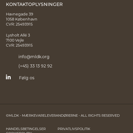
KONTAKTOPLYSNINGER
Havnegade 39
1058 København
CVR: 25493915
Lysholt Allé 3
7100 Vejle
CVR: 25493915
info@mldk.org
(+45) 33 13 92 92
Følg os
©MLDK - MÆRKEVARELEVERANDØRERNE - ALL RIGHTS RESERVED
HANDELSBETINGELSER
PRIVATLIVSPOLITIK