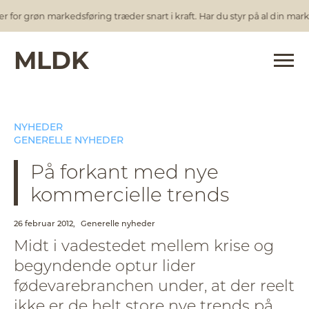
or grøn markedsføring træder snart i kraft. Har du styr på al din marke
MLDK
NYHEDER
GENERELLE NYHEDER
På forkant med nye
kommercielle trends
26 februar 2012,
Generelle nyheder
Midt i vadestedet mellem krise og
begyndende optur lider
fødevarebranchen under, at der reelt
ikke er de helt store nye trends på