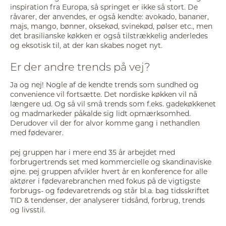
inspiration fra Europa, så springet er ikke så stort. De
råvarer, der anvendes, er også kendte: avokado, bananer,
majs, mango, bønner, oksekød, svinekød, pølser etc., men
det brasilianske køkken er også tilstrækkelig anderledes
og eksotisk til, at der kan skabes noget nyt.
Er der andre trends på vej?
Ja og nej! Nogle af de kendte trends som sundhed og
convenience vil fortsætte. Det nordiske køkken vil nå
længere ud. Og så vil små trends som f.eks. gadekøkkenet
og madmarkeder påkalde sig lidt opmærksomhed.
Derudover vil der for alvor komme gang i nethandlen
med fødevarer.
pej gruppen har i mere end 35 år arbejdet med
forbrugertrends set med kommercielle og skandinaviske
øjne. pej gruppen afvikler hvert år en konference for alle
aktører i fødevarebranchen med fokus på de vigtigste
forbrugs- og fødevaretrends og står bl.a. bag tidsskriftet
TID & tendenser, der analyserer tidsånd, forbrug, trends
og livsstil.