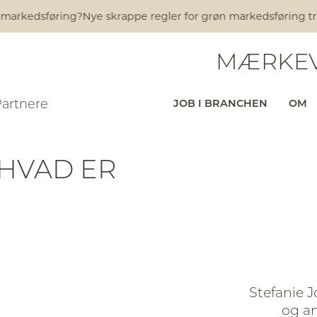
arkedsføring?
Nye skrappe regler for grøn markedsføring træder
MÆRKEV
Partnere
JOB I BRANCHEN
OM
 HVAD ER
Stefanie J
og a