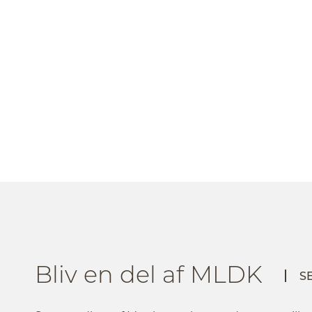
Bliv en del af MLDK
S