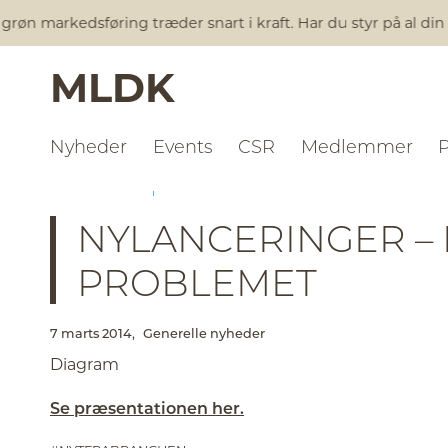
n markedsføring træder snart i kraft. Har du styr på al din m
MLDK
Nyheder
Events
CSR
Medlemmer
NYHEDER
GENERELLE NYHEDER
NYLANCERINGER –
PROBLEMET
7 marts 2014,
Generelle nyheder
Diagram
Se præsentationen her.