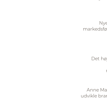
Nye
markedsfør
Det hø
Anne Mar
udvikle bra