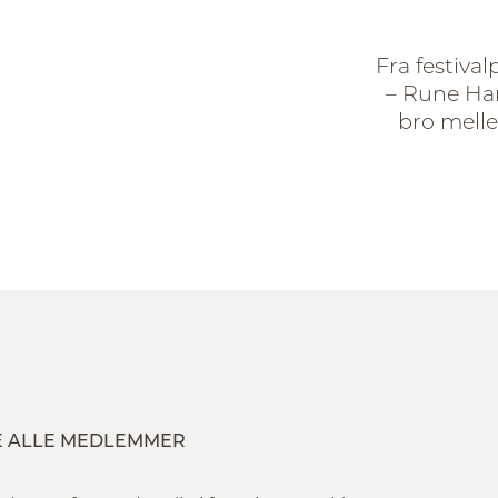
Fra festival
– Rune Han
bro mell
E ALLE MEDLEMMER