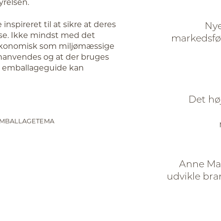
yrelsen.
nspireret til at sikre at deres
Nye
se. Ikke mindst med det
markedsfør
 økonomisk som miljømæssige
genanvendes og at der bruges
ye emballageguide kan
Det hø
MBALLAGETEMA
Anne Mar
udvikle bra