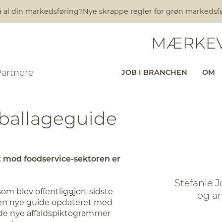
l din markedsføring?
Nye skrappe regler for grøn markedsføring
MÆRKEV
Partnere
JOB I BRANCHEN
OM
ballageguide
mod foodservice-sektoren er
Stefanie J
m blev offentliggjort sidste
og a
r den nye guide opdateret med
 de nye affaldspiktogrammer