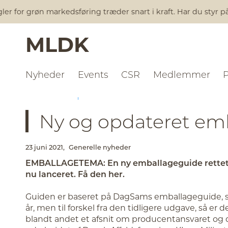
for grøn markedsføring træder snart i kraft. Har du styr på a
MLDK
Nyheder
Events
CSR
Medlemmer
NYHEDER
GENERELLE NYHEDER
Ny og opdateret em
23 juni 2021,
Generelle nyheder
EMBALLAGETEMA: En ny emballageguide rettet 
nu lanceret. Få den her.
Guiden er baseret på DagSams emballageguide, so
år, men til forskel fra den tidligere udgave, så e
blandt andet et afsnit om producentansvaret og