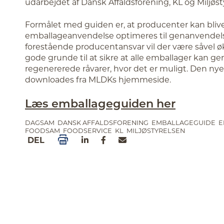
udarbejdet af Dansk Affaldsforening, KL og Miljøst
Formålet med guiden er, at producenter kan blive i
emballageanvendelse optimeres til genanvendel
forestående producentansvar vil der være såvel
gode grunde til at sikre at alle emballager kan 
regenererede råvarer, hvor det er muligt. Den n
downloades fra MLDKs hjemmeside.
Læs emballageguiden her
DAGSAM
DANSK AFFALDSFORENING
EMBALLAGEGUIDE
E
FOODSAM
FOODSERVICE
KL
MILJØSTYRELSEN
DEL