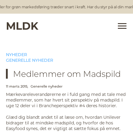
for grøn markedsføring træder snart i kraft. Har du styr på al din mark
MLDK
NYHEDER
GENERELLE NYHEDER
Medlemmer om Madspild
11 marts 2015,
Generelle nyheder
Mærkevareleverandørerne er i fuld gang med at tale med
medlemmer, som har hvert sit perspektiv på madspild. I
uge 12 deler vi i Brancheperspektiv #4 deres historier.
Glæd dig blandt andet til at læse om, hvordan Unilever
bidrager til at mindske madspild, og hvorfor de hos
Easyfood synes, det er vigtigt at sætte fokus på emnet.