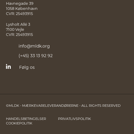
Havnegade 39
1058 København
CVR: 25493915
Lysholt Allé 3
7100 Vejle
CVR: 25493915
info@mldk.org
(+45) 33 13 92 92
Følg os
©MLDK - MÆRKEVARELEVERANDØRERNE - ALL RIGHTS RESERVED
HANDELSBETINGELSER
PRIVATLIVSPOLITIK
COOKIEPOLITIK