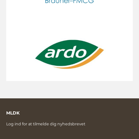
MLDK
Log ind for at tilmelde dig nyhedsbrevet