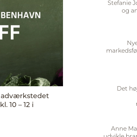
Stefanie J
og a
Nye
markedsfør
Det hø
 Madværkstedet
. 10 – 12 i
Anne Mar
udvikle bra