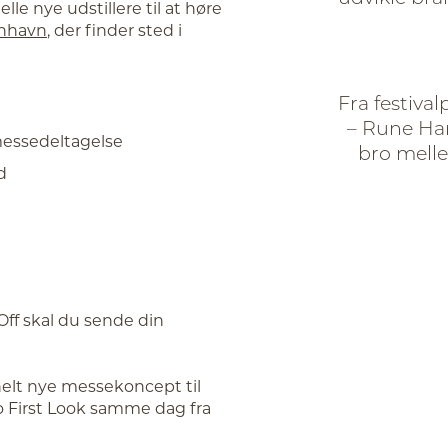
elle nye udstillere til at høre
nhavn
, der finder sted i
Fra festival
– Rune Han
messedeltagelse
bro mell
d
ff skal du sende din
helt nye messekoncept til
o First Look samme dag fra