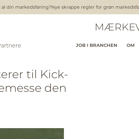
 din markedsføring?
Nye skrappe regler for grøn markedsføring 
MÆRKEV
Partnere
JOB I BRANCHEN
OM
rer til Kick-
remesse den