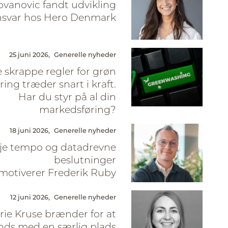
ovanovic fandt udvikling
nsvar hos Hero Denmark
25 juni 2026,
Generelle nyheder
 skrappe regler for grøn
ing træder snart i kraft.
Har du styr på al din
markedsføring?
18 juni 2026,
Generelle nyheder
je tempo og datadrevne
beslutninger
motiverer Frederik Ruby
12 juni 2026,
Generelle nyheder
ie Kruse brænder for at
nds med en særlig plads