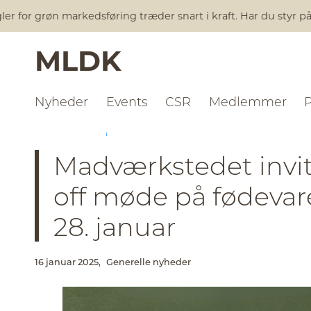
for grøn markedsføring træder snart i kraft. Har du styr på al
MLDK
Nyheder
Events
CSR
Medlemmer
NYHEDER
GENERELLE NYHEDER
Madværkstedet invite
off møde på fødeva
28. januar
16 januar 2025,
Generelle nyheder