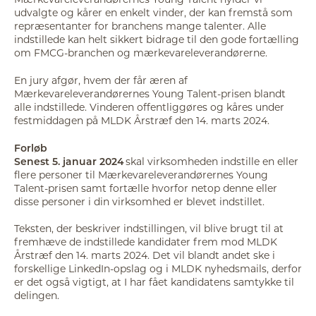
udvalgte og kårer en enkelt vinder, der kan fremstå som
repræsentanter for branchens mange talenter. Alle
indstillede kan helt sikkert bidrage til den gode fortælling
om FMCG-branchen og mærkevareleverandørerne.
En jury afgør, hvem der får æren af
Mærkevareleverandørernes Young Talent-prisen blandt
alle indstillede. Vinderen offentliggøres og kåres under
festmiddagen på MLDK Årstræf den 14. marts 2024.
Forløb
Senest 5. januar 2024
skal virksomheden indstille en eller
flere personer til Mærkevareleverandørernes Young
Talent-prisen samt fortælle hvorfor netop denne eller
disse personer i din virksomhed er blevet indstillet.
Teksten, der beskriver indstillingen, vil blive brugt til at
fremhæve de indstillede kandidater frem mod MLDK
Årstræf den 14. marts 2024. Det vil blandt andet ske i
forskellige LinkedIn-opslag og i MLDK nyhedsmails, derfor
er det også vigtigt, at I har fået kandidatens samtykke til
delingen.