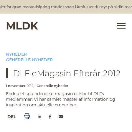
 for grøn markedsføring træder snart i kraft. Har du styr på al din mark
MLDK
NYHEDER
GENERELLE NYHEDER
DLF eMagasin Efterår 2012
1 november 2012,
Generelle nyheder
Endnu et spændende e-magasin er klar til DLFs
medlemmer. Vi har samlet masser af information og
inspiration om aktuelle emner
her
.
DEL