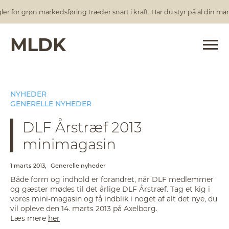
 for grøn markedsføring træder snart i kraft. Har du styr på al din mark
MLDK
NYHEDER
GENERELLE NYHEDER
DLF Årstræf 2013
minimagasin
1 marts 2013,
Generelle nyheder
Både form og indhold er forandret, når DLF medlemmer
og gæster mødes til det årlige DLF Årstræf. Tag et kig i
vores mini-magasin og få indblik i noget af alt det nye, du
vil opleve den 14. marts 2013 på Axelborg.
Læs mere
her