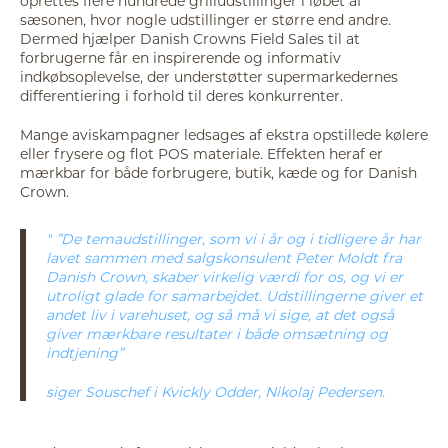
oprettes flere hundrede grilludstillinger i løbet af
sæsonen, hvor nogle udstillinger er større end andre.
Dermed hjælper Danish Crowns Field Sales til at
forbrugerne får en inspirerende og informativ
indkøbsoplevelse, der understøtter supermarkedernes
differentiering i forhold til deres konkurrenter.
Mange aviskampagner ledsages af ekstra opstillede kølere
eller frysere og flot POS materiale. Effekten heraf er
mærkbar for både forbrugere, butik, kæde og for Danish
Crown.
”De temaudstillinger, som vi i år og i tidligere år har
lavet sammen med salgskonsulent Peter Moldt fra
Danish Crown, skaber virkelig værdi for os, og vi er
utroligt glade for samarbejdet. Udstillingerne giver et
andet liv i varehuset, og så må vi sige, at det også
giver mærkbare resultater i både omsætning og
indtjening”
siger Souschef i Kvickly Odder, Nikolaj Pedersen.