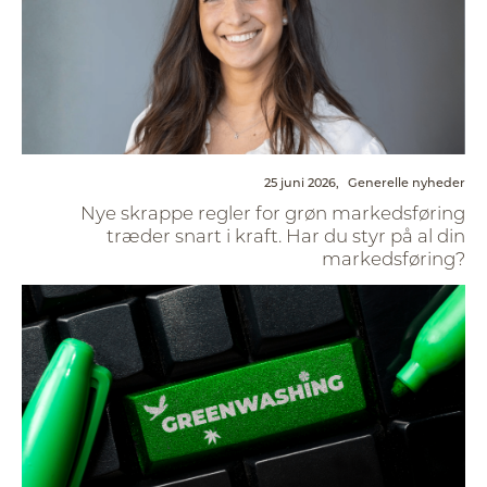
25 juni 2026,
Generelle nyheder
Nye skrappe regler for grøn markedsføring
træder snart i kraft. Har du styr på al din
markedsføring?