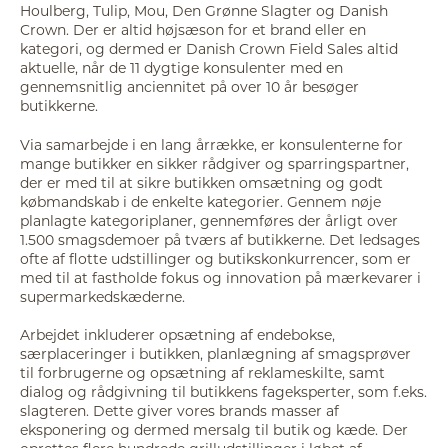
Houlberg, Tulip, Mou, Den Grønne Slagter og Danish
Crown. Der er altid højsæson for et brand eller en
kategori, og dermed er Danish Crown Field Sales altid
aktuelle, når de 11 dygtige konsulenter med en
gennemsnitlig anciennitet på over 10 år besøger
butikkerne.
Via samarbejde i en lang årrække, er konsulenterne for
mange butikker en sikker rådgiver og sparringspartner,
der er med til at sikre butikken omsætning og godt
købmandskab i de enkelte kategorier. Gennem nøje
planlagte kategoriplaner, gennemføres der årligt over
1.500 smagsdemoer på tværs af butikkerne. Det ledsages
ofte af flotte udstillinger og butikskonkurrencer, som er
med til at fastholde fokus og innovation på mærkevarer i
supermarkedskæderne.
Arbejdet inkluderer opsætning af endebokse,
særplaceringer i butikken, planlægning af smagsprøver
til forbrugerne og opsætning af reklameskilte, samt
dialog og rådgivning til butikkens fageksperter, som f.eks.
slagteren. Dette giver vores brands masser af
eksponering og dermed mersalg til butik og kæde. Der