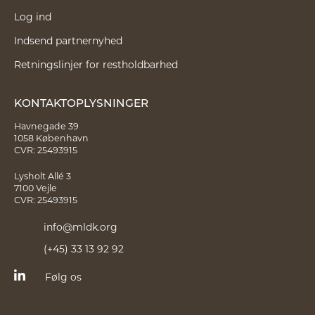
Log ind
Indsend partnernyhed
Retningslinjer for restholdbarhed
KONTAKTOPLYSNINGER
Havnegade 39
1058 København
CVR: 25493915
Lysholt Allé 3
7100 Vejle
CVR: 25493915
info@mldk.org
(+45) 33 13 92 92
Følg os