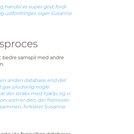
g handel er super god, fordi
og udfordringer, siger Susanna
sproces
angt bedre samspil med andre
m.
r en anden database end det
t gav pludselig nogle
var der straks med hjælp, og vi
ion, som er den, der fremover
e sammen, forklarer Susanna
ste i to forskellige databaser,