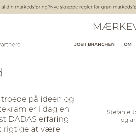
l din markedsføring?
Nye skrappe regler for grøn markedsføring 
MÆRKEV
Partnere
JOB I BRANCHEN
OM
d
e troede på ideen og
tekram er i dag en
Stefanie J
est DADAS erfaring
og a
 rigtige at være