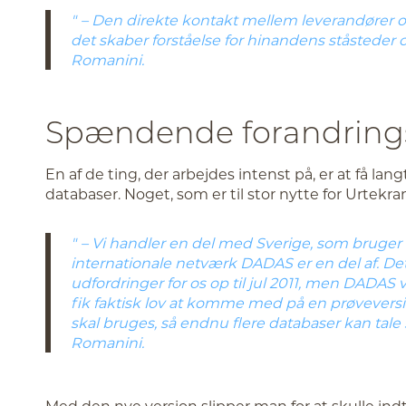
– Den direkte kontakt mellem leverandører o
det skaber forståelse for hinandens ståsteder 
Romanini.
Spændende forandring
En af de ting, der arbejdes intenst på, er at få l
databaser. Noget, som er til stor nytte for Urtekra
– Vi handler en del med Sverige, som bruge
internationale netværk DADAS er en del af. De
udfordringer for os op til jul 2011, men DADAS 
fik faktisk lov at komme med på en prøvevers
skal bruges, så endnu flere databaser kan tal
Romanini.
Med den nye version slipper man for at skulle indta