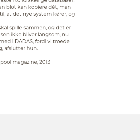
n blot kan kopiere dét, man
il, at det nye system kører, og
kal spille sammen, og det er
basen ikke bliver langsom, nu
 med i DADAS, fordi vi troede
, afslutter hun.
apool magazine, 2013