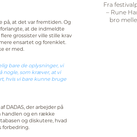
Fra festival
– Rune Han
bro mell
e på, at det var fremtiden. Og
forlangte, at de indmeldte
ere grossister ville stille krav
mere ensartet og forenklet.
ke er med.
elig bare de oplysninger, vi
å nogle, som kræver, at vi
rt, hvis vi bare kunne bruge
f DADAS, der arbejder på
ra handlen og en række
atabasen og diskutere, hvad
s forbedring.