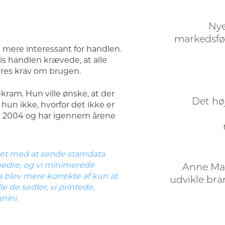
Nye
markedsfør
gt mere interessant for handlen.
is handlen krævede, at alle
res krav om brugen.
kram. Hun ville ønske, at der
Det hø
 hun ikke, hvorfor det ikke er
et 2004 og har igennem årene
ndet med at sende stamdata
 bedre, og vi minimerede
Anne Mar
a blev mere korrekte af kun at
udvikle bra
e de sedler, vi printede,
nini.