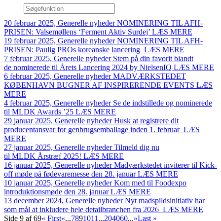
20 februar 2025,
Generelle nyheder
NOMINERING TIL AFH-
PRISEN: Valsemøllens ‘Ferment Aktiv Surdej’
LÆS MERE
19 februar 2025,
Generelle nyheder
NOMINERING TIL AFH-
PRISEN: Paulig PROs koreanske lancering
LÆS MERE
7 februar 2025,
Generelle nyheder
Stem på din favorit blandt
de nominerede til Årets Lancering 2024 by NielsenIQ
LÆS MERE
6 februar 2025,
Generelle nyheder
MADVÆRKSTEDET
KØBENHAVN BUGNER AF INSPIRERENDE EVENTS
LÆS
MERE
4 februar 2025,
Generelle nyheder
Se de indstillede og nominerede
til MLDK Awards ’25
LÆS MERE
29 januar 2025,
Generelle nyheder
Husk at registrere dit
producentansvar for genbrugsemballage inden 1. februar
LÆS
MERE
27 januar 2025,
Generelle nyheder
Tilmeld dig nu
til MLDK Årstræf 2025!
LÆS MERE
16 januar 2025,
Generelle nyheder
Madværkstedet inviterer til Kick-
off møde på fødevaremesse den 28. januar
LÆS MERE
10 januar 2025,
Generelle nyheder
Kom med til Foodexpo
introduktionsmøde den 28. januar
LÆS MERE
13 december 2024,
Generelle nyheder
Nyt madspildsinitiativ har
som mål at inkludere hele detailbranchen fra 2026
LÆS MERE
Side 9 af 69
« First
«
...
7
8
9
10
11
...
20
40
60
...
»
Last »