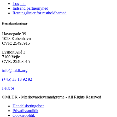
Log ind
Indsend partnernyhed
Retningslinjer for restholdbarhed
Kontaktoplysninger
Havnegade 39
1058 København
CVR: 25493915
Lysholt Allé 3
7100 Vejle
CVR: 25493915
info@mldk.org
(+45) 33 13 92 92
Følg os
©MLDK - Mærkevareleverandørerne - All Rights Reserved
Handelsbetingelser
Privatlivspolitik
Cookiepolitik