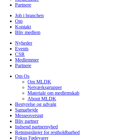
Partnere
Job i branchen
Om
Kontakt
Bliv medlem
Nyheder
Events
CSR
Medlemmer
Partnere
Om Os
Om MLDK
Netværksgrupper
Materiale om medlemskab
About MLDK
Bestyrelse og udvalg
Samarbejde
Messeoversigt
Bliv partner
Indsend partnernyhed
Retningslinjer for restholdbarhed
Fokus Fødevarer