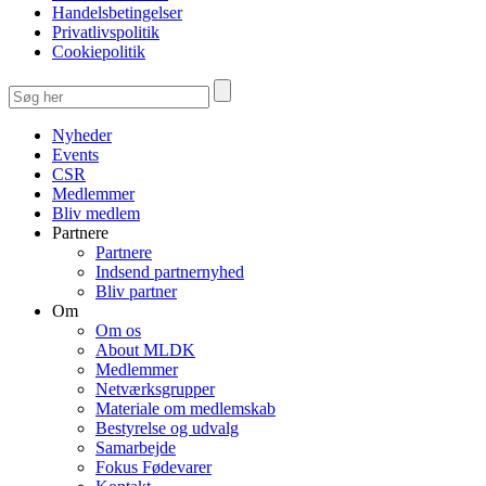
Handelsbetingelser
Privatlivspolitik
Cookiepolitik
Nyheder
Events
CSR
Medlemmer
Bliv medlem
Partnere
Partnere
Indsend partnernyhed
Bliv partner
Om
Om os
About MLDK
Medlemmer
Netværksgrupper
Materiale om medlemskab
Bestyrelse og udvalg
Samarbejde
Fokus Fødevarer