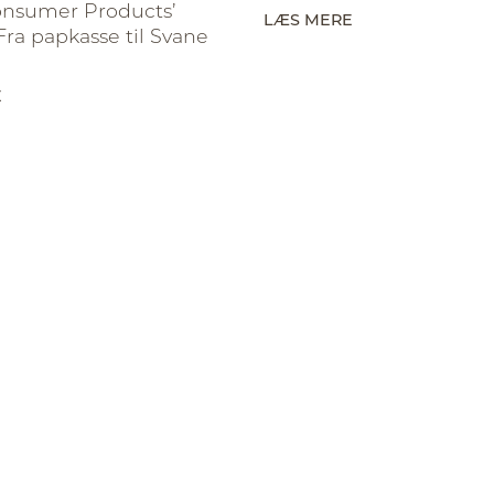
onsumer Products’
LÆS MERE
 ‘Fra papkasse til Svane
E