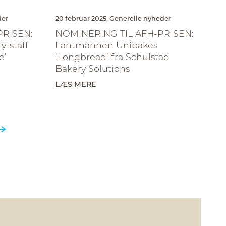
der
20 februar 2025,
Generelle nyheder
PRISEN:
NOMINERING TIL AFH-PRISEN:
y-staff
Lantmännen Unibakes
e’
‘Longbread’ fra Schulstad
Bakery Solutions
LÆS MERE