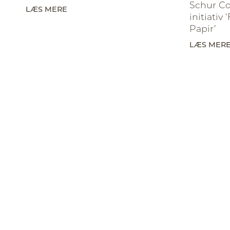
Schur C
LÆS MERE
initiativ
Papir’
LÆS MER