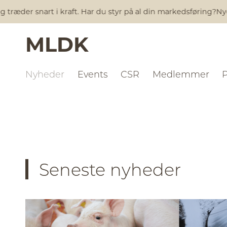
nart i kraft. Har du styr på al din markedsføring?
Nye skrappe
MLDK
Nyheder
Events
CSR
Medlemmer
Seneste nyheder