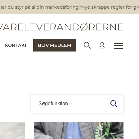
yr på al din markedsføring?
Nye skrappe regler for grøn marked
ARELEVERANDØRERNE
KONTAKT
BLIV MEDLEM