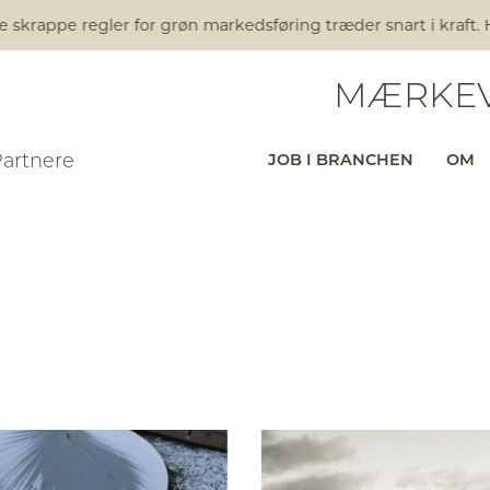
 regler for grøn markedsføring træder snart i kraft. Har du st
MÆRKEV
Partnere
JOB I BRANCHEN
OM