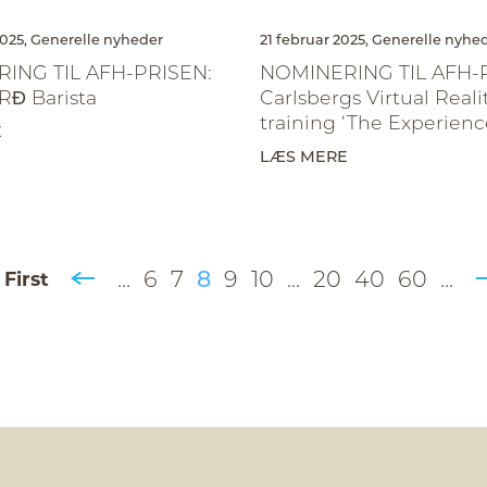
025,
Generelle nyheder
21 februar 2025,
Generelle nyhe
ING TIL AFH-PRISEN:
NOMINERING TIL AFH-
RĐ Barista
Carlsbergs Virtual Realit
training ‘The Experienc
E
LÆS MERE
...
6
7
8
9
10
...
20
40
60
...
 First