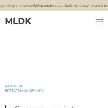
ler for grøn markedsføring træder snart i kraft. Har du styr på al din m
MLDK
MLDK Partner
PARTNERE
EFFECTMANAGER APS