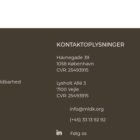
KONTAKTOPLYSNINGER
Havnegade 39
1058 København
CVR: 25493915
holdbarhed
Lysholt Allé 3
7100 Vejle
CVR: 25493915
info@mldk.org
(+45) 33 13 92 92
Følg os