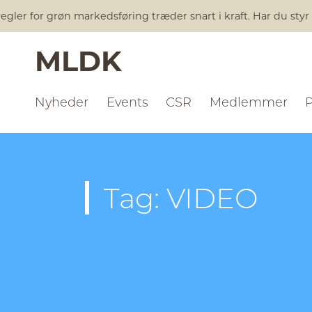
gler for grøn markedsføring træder snart i kraft. Har du styr 
MLDK
Nyheder
Events
CSR
Medlemmer
Tag: VIDEO