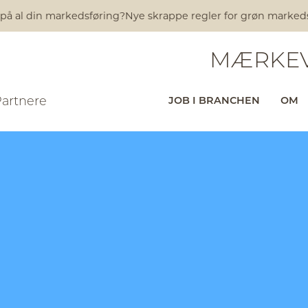
på al din markedsføring?
Nye skrappe regler for grøn markedsfø
MÆRKEV
Partnere
JOB I BRANCHEN
OM