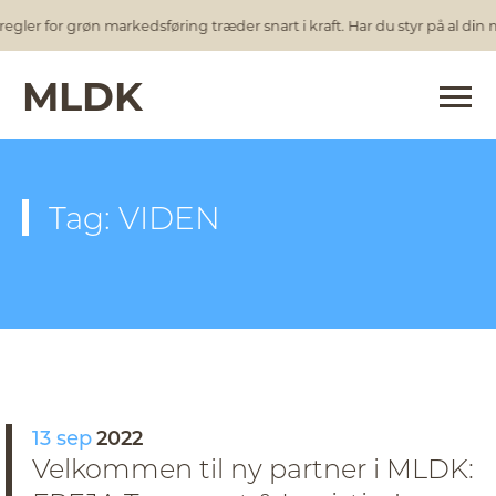
egler for grøn markedsføring træder snart i kraft. Har du styr på al din
MLDK
Tag: VIDEN
13 sep
2022
Velkommen til ny partner i MLDK: