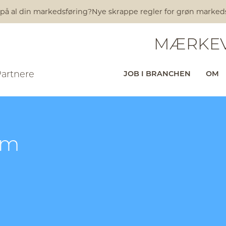
 på al din markedsføring?
Nye skrappe regler for grøn markedsfø
MÆRKEV
Partnere
JOB I BRANCHEN
OM
øm