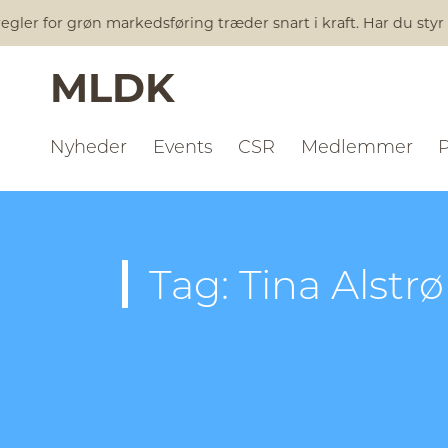
gler for grøn markedsføring træder snart i kraft. Har du styr
MLDK
Nyheder
Events
CSR
Medlemmer
Tag: Tina Alstr