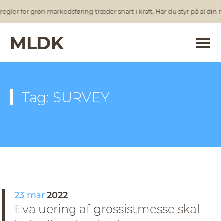
egler for grøn markedsføring træder snart i kraft. Har du styr på al din
MLDK
Tag: SURVEY
23 mar
2022
Evaluering af grossistmesse skal