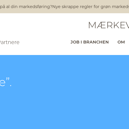
på al din markedsføring?
Nye skrappe regler for grøn markedsfø
MÆRKEV
Partnere
JOB I BRANCHEN
OM
e”.