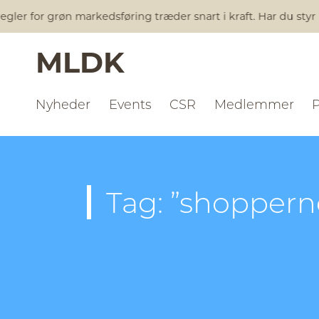
gler for grøn markedsføring træder snart i kraft. Har du styr 
MLDK
Nyheder
Events
CSR
Medlemmer
Tag: ”shoppern