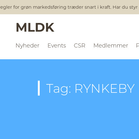
gler for grøn markedsføring træder snart i kraft. Har du styr
MLDK
Nyheder
Events
CSR
Medlemmer
Tag: RYNKEBY