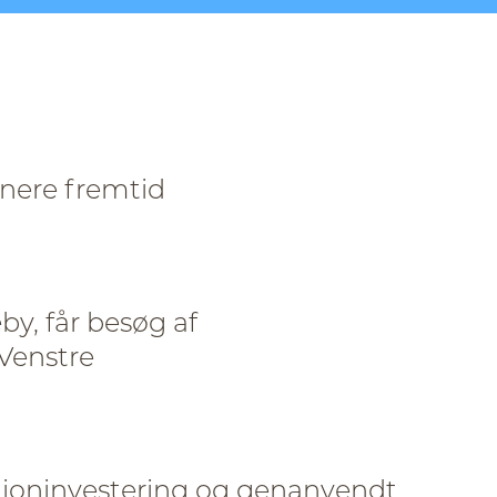
nere fremtid
, får besøg af
Venstre
illioninvestering og genanvendt