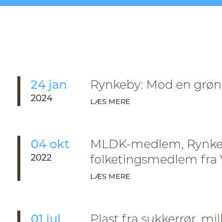
24 jan
Rynkeby: Mod en grøn
2024
LÆS MERE
04 okt
MLDK-medlem, Rynkeby
2022
folketingsmedlem fra 
LÆS MERE
01 jul
Plast fra sukkerrør, m