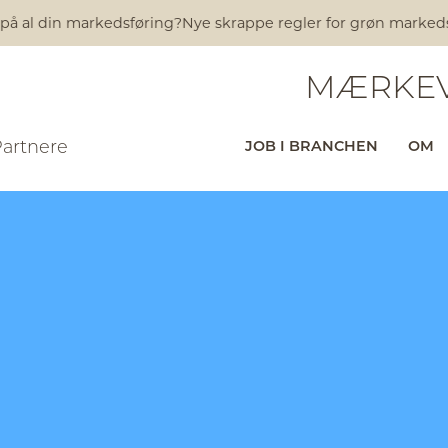
 på al din markedsføring?
Nye skrappe regler for grøn markedsfø
MÆRKEV
Partnere
JOB I BRANCHEN
OM