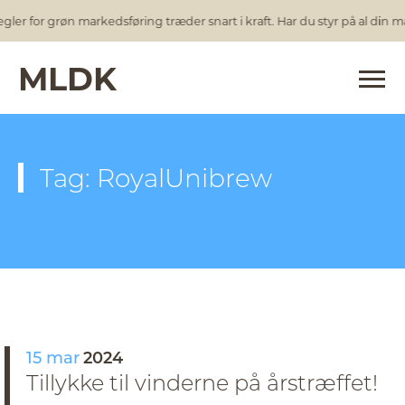
gler for grøn markedsføring træder snart i kraft. Har du styr på al din 
MLDK
Tag: RoyalUnibrew
15 mar
2024
Tillykke til vinderne på årstræffet!