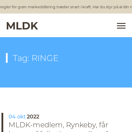
egler for grøn markedsføring træder snart i kraft. Har du styr på al din
MLDK
Tag: RINGE
04 okt
2022
MLDK-medlem, Rynkeby, får