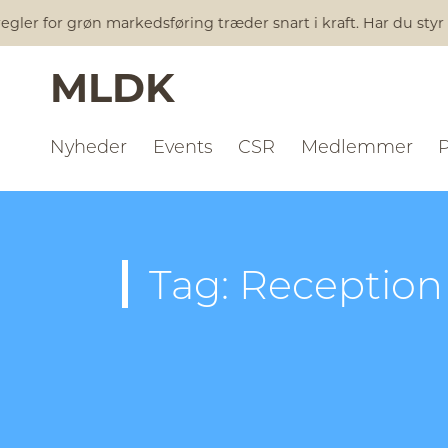
gler for grøn markedsføring træder snart i kraft. Har du styr
MLDK
Nyheder
Events
CSR
Medlemmer
Tag: Reception