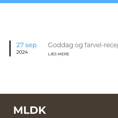
27 sep
Goddag og farvel-rece
2024
LÆS MERE
MLDK