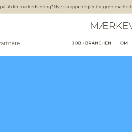
 på al din markedsføring?
Nye skrappe regler for grøn markedsfø
MÆRKEV
Partnere
JOB I BRANCHEN
OM