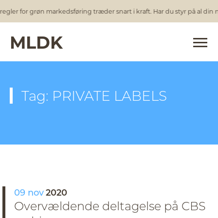
egler for grøn markedsføring træder snart i kraft. Har du styr på al din
MLDK
Tag: PRIVATE LABELS
09 nov
2020
Overvældende deltagelse på CBS