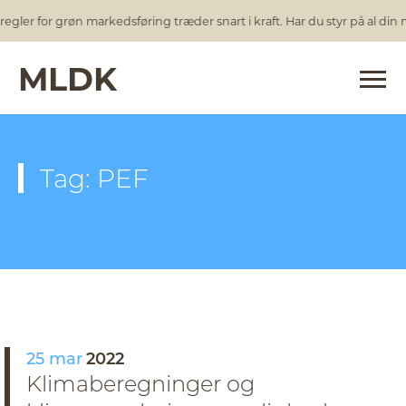
egler for grøn markedsføring træder snart i kraft. Har du styr på al din
MLDK
Tag: PEF
25 mar
2022
Klimaberegninger og