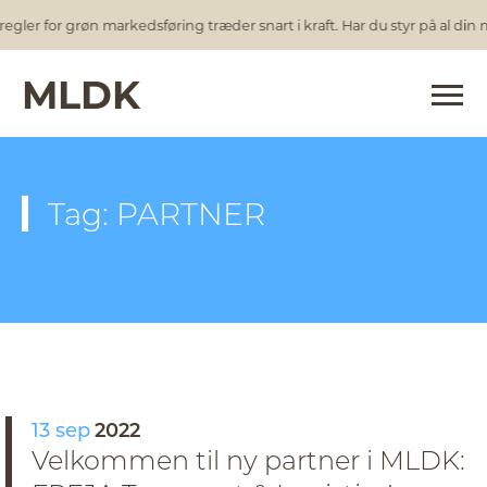
egler for grøn markedsføring træder snart i kraft. Har du styr på al din
MLDK
Tag: PARTNER
13 sep
2022
Velkommen til ny partner i MLDK: