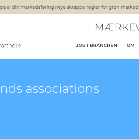
 på al din markedsføring?
Nye skrappe regler for grøn markedsfø
MÆRKEV
Partnere
JOB I BRANCHEN
OM
ands associations