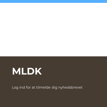
MLDK
Log ind for at tilmelde dig nyhedsbrevet