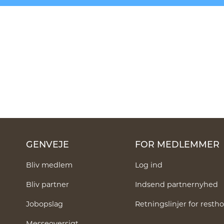
GENVEJE
FOR MEDLEMMER
Bliv medlem
Log ind
Bliv partner
Indsend partnernyhed
Jobopslag
Retningslinjer for rest
Messeoversigt