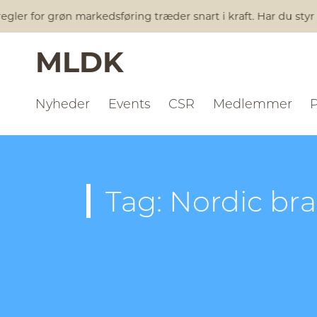
gler for grøn markedsføring træder snart i kraft. Har du styr
MLDK
Nyheder
Events
CSR
Medlemmer
Tag: Nordic br