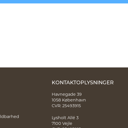
KONTAKTOPLYSNINGER
Havnegade 39
1058 København
CVR: 25493915
holdbarhed
Lysholt Allé 3
7100 Vejle