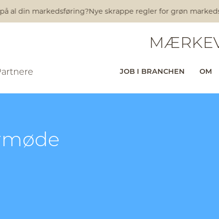
 på al din markedsføring?
Nye skrappe regler for grøn markedsfø
MÆRKEV
Partnere
JOB I BRANCHEN
OM
ørmøde