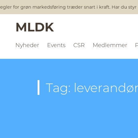
gler for grøn markedsføring træder snart i kraft. Har du styr
MLDK
Nyheder
Events
CSR
Medlemmer
Tag: leverand