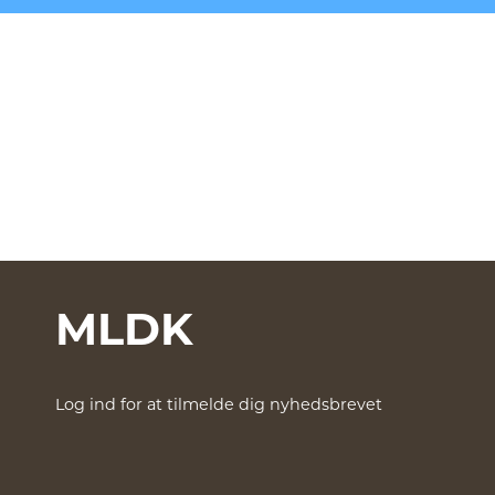
MLDK
Log ind for at tilmelde dig nyhedsbrevet