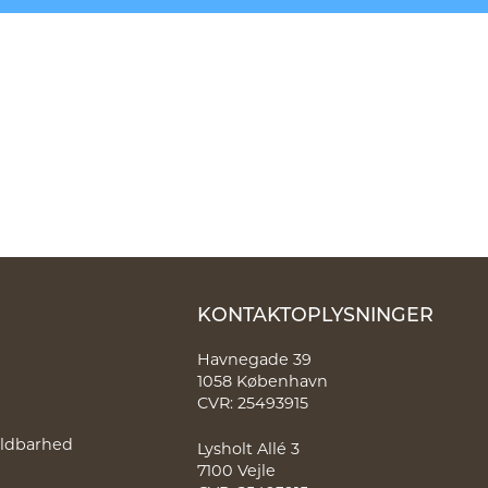
KONTAKTOPLYSNINGER
Havnegade 39
1058 København
CVR: 25493915
holdbarhed
Lysholt Allé 3
7100 Vejle