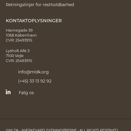
Retningslinjer for restholdbarhed
KONTAKTOPLYSNINGER
Havnegade 39
1058 København
CVR: 25493915
Lysholt Allé 3
7100 Vejle
CVR: 25493915
info@mldk.org
(+45) 33 13 92 92
Følg os
©MLDK - MÆRKEVARELEVERANDØRERNE - ALL RIGHTS RESERVED