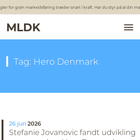
ler for grøn markedsføring træder snart i kraft. Har du styr på al din m
MLDK
Tag: Hero Denmark
26 jun
2026
Stefanie Jovanovic fandt udvikling