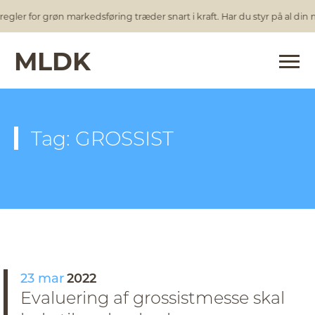
egler for grøn markedsføring træder snart i kraft. Har du styr på al din
MLDK
Tag: GROSSIST
23 mar
2022
Evaluering af grossistmesse skal