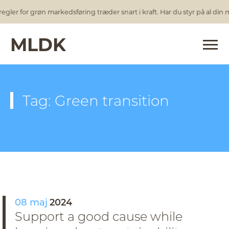
egler for grøn markedsføring træder snart i kraft. Har du styr på al din
MLDK
Tag: Green transition
08 maj
2024
Support a good cause while